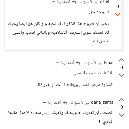
dsief
أضف ردا
قبل 9 سنوات
0
لا يوجد حل
يجب ان تتزوج هذا الذكر لانك تحبه ولو كان هو ايضا يحبك
فلا تمنعك سوى الشريعة الاسلامية وبالتالي اذهب وانسى
احسن لك
Final
أضف ردا
قبل 9 سنوات
0
بالذهاب للطبيب النفسي
الشذوذ مرض نفسي ويُعالج لا تُخدع بغير ذلك
dana_sama
أضف ردا
قبل 9 سنوات
0
انصحك ان تعترف له ويحبك وتعيشان في سعاده!!<مثل مانجا
الياوي!:)