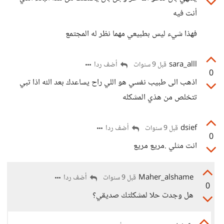
أنت فيه
فهذا شيء ليس بطبيعي مهما نظر له المجتمع
sara_alll
أضف ردا
قبل 9 سنوات
0
اذهب الى طبيب نفسي هو اللي راح يساعدك بعد الله اذا تبي
تتخلص من هذي المشكله
dsief
أضف ردا
قبل 9 سنوات
0
انت مثلي .مريع مريع
Maher_alshame
أضف ردا
قبل 9 سنوات
0
هل وجدت حلا لمشكلتك صديقي؟