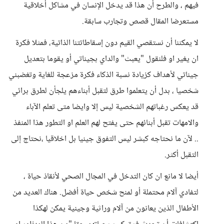
فيهم ، والطرح أن هذا قد يدخل الإنسان في مشاكل أخلاقية
مستعرضا المقال قصص وتجارب سابقة.
لا يمكننا أن نستقصي القيم دون إسقاطاتتنا الذاتية، فمثلا فكرة
ان يغير او فلنقول "يعبث" والداي بجيناتي أو يقوما بتعديل
جيناتي لأهداف كزيادة نسبة الذكاء فكرة مزعجة للغاية وتغضبني
شخصيا ، بدل أن يتعلموا طرق لتقبل أبناءهم يلجأن لطرق برائي
قد يعكس رغباتهم الشخصية ليس إلا وايضا متى تعلم الآباء
والامهات تقبل أبنائهم حتى يفتح لهم العلم او التطور هذا المنفذ
.. لآن ما نحتاجه كبشر ليس التفوق جينيا بل اخلاقيا ،نحتاج إلى
التقبل أكثر.
أيضا لا مانع ان كان التدخل في المجال الصحي لأنقاذ حياة ،
لتفادي آلام محتملة أو لمنح شخص حياة أفضل. هناك العديد من
الأطفال الذين يعانون من آلام وراثية وجينية يمكن لهكذا