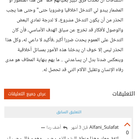
اكتشافات أن تحدث فرق كبير بحياتهم حقا "من هذا المنظور او
المضمار يبدو لي التدخل اخلاقيا وضرويا حتى" وحتى هنا يجب
الحذر من أن يكون التدخل مشروع، لا لدرجة تمادي البعض
والوصول لأفكار قد تخرج عن سياق الهدف الأساسي، فأن كان
التدخل على العموم يحدث ضررا أكبر ،فأكيد لا داعي له، وكل هذا
الحذر ليس إلا خوف ان يدخلنا هذه الأمور بمسائل أخلاقية
وينعكس ضدنا بدل ان يساعدني .. ما يهم بنهاية المطاف هو مدى
رفاه الإنسان وتقليل الآلام التي قد تحصل له.
التعليقات
عرض جميع التعليقات
التعليق السابق
Alfani_Sulafat
أضف ردا
قبل 3 أشهر
0
اتفق معك وهذا منطق البشر الذي يحير .. وهو سؤال يجب ان