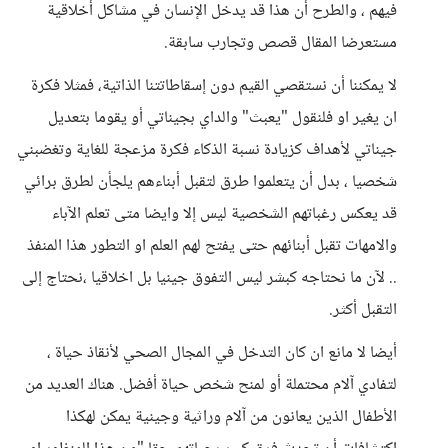
فيهم ، والطرح أن هذا قد يدخل الإنسان في مشاكل أخلاقية
مستعرضا المقال قصص وتجارب سابقة.
لا يمكننا أن نستقصي القيم دون إسقاطاتتنا الذاتية، فمثلا فكرة
ان يغير او فلنقول "يعبث" والداي بجيناتي أو يقوما بتعديل
جيناتي لأهداف كزيادة نسبة الذكاء فكرة مزعجة للغاية وتغضبني
شخصيا ، بدل أن يتعلموا طرق لتقبل أبناءهم يلجأن لطرق برائي
قد يعكس رغباتهم الشخصية ليس إلا وايضا متى تعلم الآباء
والامهات تقبل أبنائهم حتى يفتح لهم العلم او التطور هذا المنفذ
.. لآن ما نحتاجه كبشر ليس التفوق جينيا بل اخلاقيا ،نحتاج إلى
التقبل أكثر.
أيضا لا مانع ان كان التدخل في المجال الصحي لأنقاذ حياة ،
لتفادي آلام محتملة أو لمنح شخص حياة أفضل. هناك العديد من
الأطفال الذين يعانون من آلام وراثية وجينية يمكن لهكذا