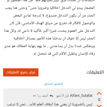
اكتشافات أن تحدث فرق كبير بحياتهم حقا "من هذا المنظور او
المضمار يبدو لي التدخل اخلاقيا وضرويا حتى" وحتى هنا يجب
الحذر من أن يكون التدخل مشروع، لا لدرجة تمادي البعض
والوصول لأفكار قد تخرج عن سياق الهدف الأساسي، فأن كان
التدخل على العموم يحدث ضررا أكبر ،فأكيد لا داعي له، وكل هذا
الحذر ليس إلا خوف ان يدخلنا هذه الأمور بمسائل أخلاقية
وينعكس ضدنا بدل ان يساعدني .. ما يهم بنهاية المطاف هو مدى
رفاه الإنسان وتقليل الآلام التي قد تحصل له.
التعليقات
عرض جميع التعليقات
التعليق السابق
Alfani_Sulafat
أضف ردا
قبل 3 أشهر
0
ليس بالضرورة ان يعني هذا ايقاف العلم للأبد .. نحن لا نرغب