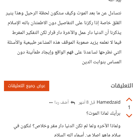
بيد الله
نتساءل عن ما بعد الموت وكيف ستكون لحظة الرحيل وهذا يثير
القلق خاصة إذا ركزنا على التفاصيل دون الاطمئنان بالله الإسلام
يذكرنا أن الدنيا دار عمل والآخرة دار قرار لكن التفكير المفرط
فيما لا نعلمه يزيد صعوبة الموقف هذه المشاعر طبيعية والأسئلة
التي نطرحها تساعدنا على فهم الواقع وإيجاد طمأنينة دون
المساس بثوابت الدين
التعليقات
عرض جميع التعليقات
Hamedzaid
أضف ردا
قبل 8 أشهر
1
برأيك لماذا الموت؟
ولماذا الآخره ولما لم تكن الدنيا دار مقر وخلاص؟ لنكون في
سلام ماهو اصلا من أسماء الله السلام