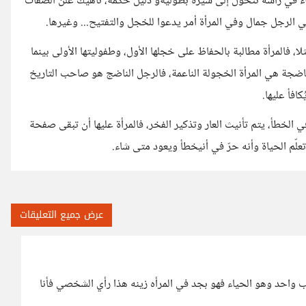
ء في رأسه تتحول إلى سيرة بطوليةو دليل حكمة، ناهيك علن الصفات
ي الرجل جمال وفي المرأة أمر يدعوا للخجل والتفتيح... وغيرها.
 فالمرأة مطالبة بالحفاظ على خجلها الأول، وطفوليتها الأولى بينما
ناضجة هي المرأة الخجولة الناعمة، فالرجل الناضج هو صاحب التاريخ
افأ عليها.
في الخطأ، يتم تأنيث العار وتذكير الفخر، فالمرأة عليها أن تبقى صفحة
لّم الحياة وأنه حرّ في أنيخطأ ويعود متى شاء.
عرض جميع التعليقات
ب واحد وهو الحياء فهو بجد في المرأه زينه هذا رأي الشخصي فأنا