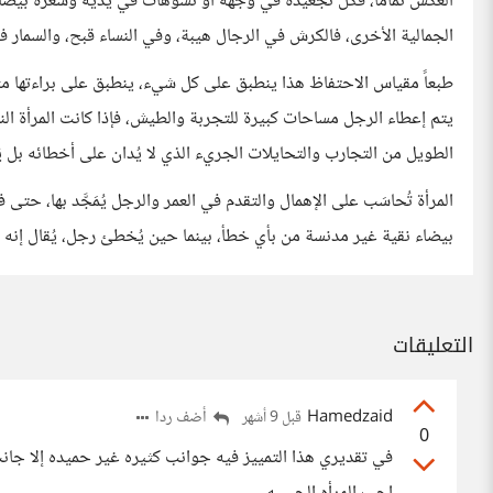
العكس تماماً، فكل تجعيدة في وجهه أو تشوهات في يديه وشعرة بيضا
الجمالية الأخرى، فالكرش في الرجال هيبة، وفي النساء قبح، والسمار ف
طبعاً مقياس الاحتفاظ هذا ينطبق على كل شيء، ينطبق على براءتها مثلا،
يتم إعطاء الرجل مساحات كبيرة للتجربة والطيش، فإذا كانت المرأة ال
الطويل من التجارب والتحايلات الجريء الذي لا يُدان على أخطائه بل يُك
المرأة تُحاسَب على الإهمال والتقدم في العمر والرجل يُمَجَّد بها، حتى 
بيضاء نقية غير مدنسة من بأي خطأ، بينما حين يُخطئ رجل، يُقال إنه تع
التعليقات
Hamedzaid
أضف ردا
قبل 9 أشهر
0
في تقديري هذا التمييز فيه جوانب كثيره غير حميده إلا جان