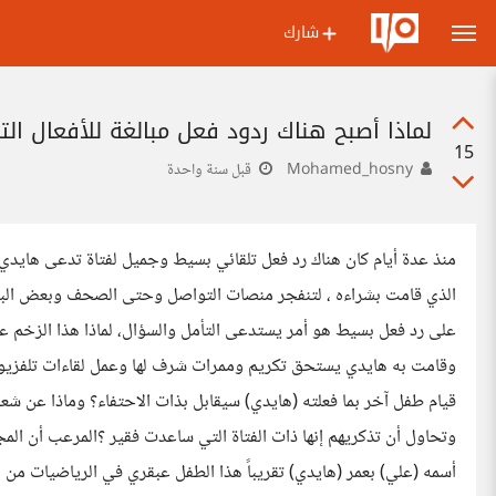
شارك
لماذا أصبح هناك ردود فعل مبالغة للأفعال الت
15
Mohamed_hosny
قبل سنة واحدة
منذ عدة أيام كان هناك رد فعل تلقائي بسيط وجميل لفتاة تدعى هايد
الذي قامت بشراءه ، لتنفجر منصات التواصل وحتى الصحف وبعض البرامج
على رد فعل بسيط هو أمر يستدعى التأمل والسؤال، لماذا هذا الزخم 
وقامت به هايدي يستحق تكريم وممرات شرف لها وعمل لقاءات تلفزيوني
قيام طفل آخر بما فعلته (هايدي) سيقابل بذات الاحتفاء؟ وماذا عن شع
وتحاول أن تذكريهم إنها ذات الفتاة التي ساعدت فقير ؟المرعب أن المج
أسمه (علي) بعمر (هايدي) تقريباً هذا الطفل عبقري في الرياضيات من