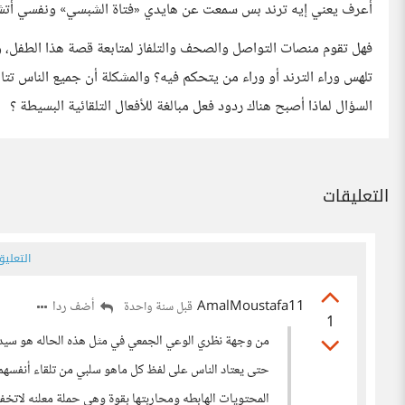
أعرف يعني إيه ترند بس سمعت عن هايدي «فتاة الشبسي» ونفسي أتشهر 
فهل تقوم منصات التواصل والصحف والتلفاز لمتابعة قصة هذا الطفل، وه
تلهس وراء الترند أو وراء من يتحكم فيه؟ والمشكلة أن جميع الناس تتا
السؤال لماذا أصبح هناك ردود فعل مبالغة للأفعال التلقائية البسيطة ؟
التعليقات
التعلي
AmalMoustafa11
أضف ردا
قبل سنة واحدة
1
من وجهة نظري الوعي الجمعي في مثل هذه الحاله هو سيد ا
حتى يعتاد الناس على لفظ كل ماهو سلبي من تلقاء أنفسهم 
المحتويات الهابطه ومحاربتها بقوة وهى حملة معلنه لاتخف