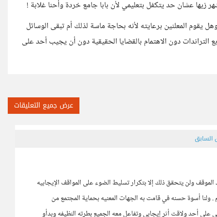
زيها عشان حد يتكفل بتعليمي لأن بابا جامع خردة وأحنا غلابة !
ل يقوم المعلنين برعايته لأنه بحاجة ماسة لذلك أم تبقى الوسائل
بع التراندات دون الاهتمام بالقضايا الحقيقية دون أن يجيب أحد على
عرض جميع التعليقات
ق السابق
لموقف ولن يتحقق ذلك إلا بتكرار تسليط الضوء على المواقف الإيجابيه
. ولنا أسوة حسنه في قامت به الجهات المعنيه بحماية المجتمع من
ى على أحد ولاقت أثر إيجابي وتفاعل معه الجميع بطرته النظيفه وبدأو