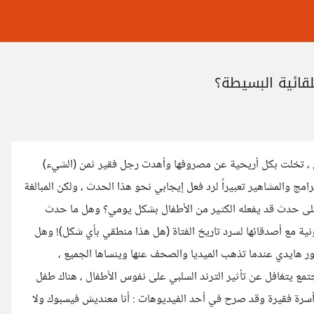
لقائية البسيطة؟
ي ، تخلت بكل أريحية عن مصروفها وأهدت رجل فقير ثمن (الشيء)
 والمشاهير تعبيراً لرد فعل إيجابي نحو هذا الحدث ، ولكن المبالغة
على حدث قد يفعله الكثير من الأطفال بشكل يومي؟ وهل ما حدث
ة مع أصدقائها لسرد تاريخ الفتاة (هل هذا منطقي بأي شكل)! وهل
ور هايدي عندما تذهب الميديا والصحف عنها وينساها الجميع ،
تمع يتغافل عن تأثير الترند السلبي على نفوس الأطفال ، هناك طفل
 أسرة فقيرة وقد صرح في أحد الفيديوهات : أنا معنديش فيسبوك ولا