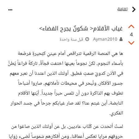
ثقافة
غياب الأقلام< سُكونٌ يجرح الفضاء>
4
Ayman2010
قبل سنة واحدة
ها هي المنصة الرقمية تتراقص أمام عينيّ كبُحيرةٍ مُرصَّعة
بأسماء النجوم، لكنّ نجوماً بعينها اختفت فجأةً، تاركةً فراغاً يُطنُّ
في الأذن كدويّ صمتٍ مُطبق. أولئك الذين اعتدنا أن نعبر معهم
جسور الأفكار، ونُبحر في محيطات تأملاتهم، صاروا أشباحاً
تطوف بهم الذاكرة دون أن تلمس حبراً جديداً. أيّتها الأقلام
النابضة، أين غبتم عنا؟ لقد صار غيابكم جرحاً في جسد الحوار
الفكري.
لستُ أتحدث عن كُتّاب عاديين، بل عن أولئك الذين صاغوا من
حروفهم مرايا تعكس أعماقنا، ومن أفكارهم شموساً تُضيء زوايا