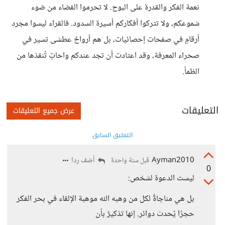
نعمة الفكر والقدرة على البوح. لا تحرموا الفضاء من ضوء
شموعكم، ولا تتركوا أفكاركم أسيرة السدود. فالقراء ليسوا مجرد
أرقامٍ في صفحات إحصائيات، بل هم أرواحٌ عطشى تسير في
صحراء المعرفة، وقد اعتادت أن تجد عندكم واحاتٍ تُنقذها من
الظمأ.
التعليقات
عرض جميع التعليقات
التعليق السابق
Ayman2010
أضف ردا
قبل سنة واحدة
0
ليست الدعوة لشخص:
بل هي مناجاةٌ لكل من وهبه الله موهبة الإلقاء في بحر الفكر
حجرًا يُحدث دوائر. إنها تذكيرٌ بأن