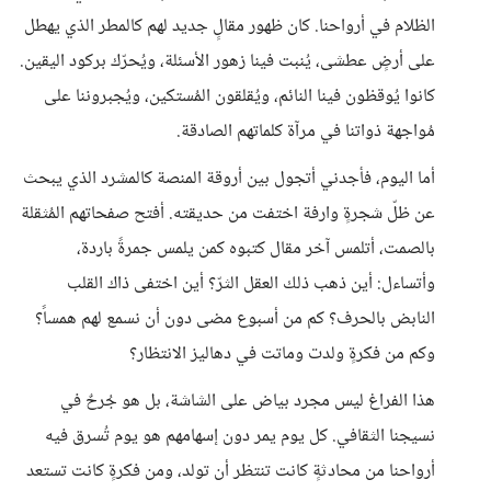
الظلام في أرواحنا. كان ظهور مقالٍ جديد لهم كالمطر الذي يهطل
على أرضٍ عطشى، يُنبت فينا زهور الأسئلة، ويُحرّك بركود اليقين.
كانوا يُوقظون فينا النائم، ويُقلقون المُستكين، ويُجبروننا على
مُواجهة ذواتنا في مرآة كلماتهم الصادقة.
أما اليوم، فأجدني أتجول بين أروقة المنصة كالمشرد الذي يبحث
عن ظلّ شجرةٍ وارفة اختفت من حديقته. أفتح صفحاتهم المُثقلة
بالصمت، أتلمس آخر مقال كتبوه كمن يلمس جمرةً باردة،
وأتساءل: أين ذهب ذلك العقل الثرّ؟ أين اختفى ذاك القلب
النابض بالحرف؟ كم من أسبوع مضى دون أن نسمع لهم همساً؟
وكم من فكرةٍ ولدت وماتت في دهاليز الانتظار؟
هذا الفراغ ليس مجرد بياض على الشاشة، بل هو جُرحٌ في
نسيجنا الثقافي. كل يوم يمر دون إسهامهم هو يوم تُسرق فيه
أرواحنا من محادثةٍ كانت تنتظر أن تولد، ومن فكرةٍ كانت تستعد