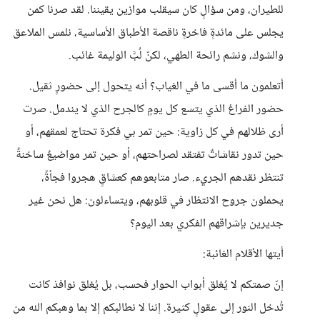
للطيران، ومن سؤالٍ كان سيقلب موازين يقيننا. لقد صرنا كمن
يجلس على مائدةٍ فاخرةٍ ناقصة الأطباق الأساسية، نلمس الملاعق
والشوك، ونشم رائحة الطهي، لكنّ لُبَّ الوليمة غائب.
أتعلمون ما أقسى ما في الغياب؟ أنه يتحول إلى حضورٍ ثقيل.
حضور الفراغ الذي يتسع كل يومٍ كالجرح الذي لا يندمل. صرت
أرى ظلالهم في كل زاوية: حين تمر بي فكرة تحتاج لعمقهم، أو
حين تدور نقاشاتٌ تفتقد لصراحتهم، أو حين تمر مواضيعٌ ساخنةٌ
تنتظر نقدهم الجريء. صار متابعوهم كعشاقٍ هجروا فجأةً،
يحملون جروح الانتظار في قلوبهم، ويتساءلون: هل نحن غير
جديرين بإشراقهم الفكري بعد اليوم؟
أيتها الأقلام الغائبة:
إنّ صمتكم لا يُغلق أبواب الحوار فحسب، بل يُغلق نوافذ كانت
تُدخل النور إلى عقولٍ كثيرة. إننا لا نطالبكم إلا بما وهبكم الله من