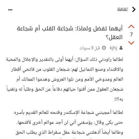
ثقافة
أيهما تفضل ولماذا: شجاعة القلب أم شجاعة
7
العقل؟
kjhj
قبل 3 سنوات
لطالما راودني ذلك السؤال: أيهما أولى بالتقدير والإجلال والمحبة
والاقتداء وصنع التماثيل لهم: شجعان القلوب من فاتحي أقطار
العالم ومدوخي الأمم ومن ثلوا العروش وهدموا الممالك أم
شجعان العقول ممن أفنوا حياتهم دفاعاً عن الحق وطلباً له وتغنياً
به؟!!
لطالما أعجبتني شجاعة الإسكندر وفتحه للعالم القديم بأسره
حتى بكى وقال: يؤسفني أني لن أجد عوالم أخرى لأفتحها.
وطالما أيضاً أذهلتني شجاعة عقل سقراط الذي يطلب الحق