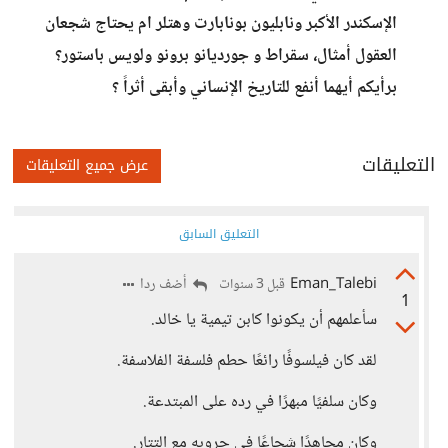
الإسكندر الأكبر ونابليون بونابارت وهتلر ام يحتاج شجعان
العقول أمثال، سقراط و جورديانو برونو ولويس باستور؟
برأيكم أيهما أنفع للتاريخ الإنساني وأبقى أثراً ؟
التعليقات
عرض جميع التعليقات
التعليق السابق
Eman_Talebi
أضف ردا
قبل 3 سنوات
1
سأعلمهم أن يكونوا كابن تيمية يا خالد.
لقد كان فيلسوفًا رائعًا حطم فلسفة الفلاسفة.
وكان سلفيًا مبهرًا في رده على المبتدعة.
وكان مجاهدًا شجاعًا في حروبه مع التتار.