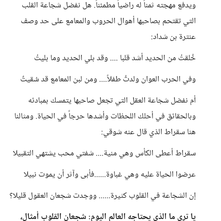
ويدفع مهجته ثمناً له راضياً مطمئناً. هل نفضل شجاعة القلب
التي تقتحم بصاحبها أهوال الحروب والمعامع على حد وصف
عنترة بن شداد:
خُلقتُ من الحديد أشد قلبا .... وقد بلي الحديد وما بليتُ
وفي الحرب العوان ولدتُ طفلاً.... ومن لبن المعامع قد سُقيتٌ
أم نفضل شجاعة العقل التي تجعل صاحبها يتمسك بمبادئه
وبالحقائق في أحلك اللحظات وأشدها حرجاً في الحياة. ومثالنا
هنا سقراط الذي قال عنه شوقي:
سقراط أعطى الكأس وهي منية.... شفتي محب يشتهي التقبيلا
عرضوا الحياة عليه وهي غباوة......فأبى وآثر أن يموت نبيلا
إن الشجاعة في القلوب كثيرة...... ووجدت شجعان العقول قليلا؟
يا ترى ما الذي يحتاجه العالم اليوم: شجعان القلوب أمثال،