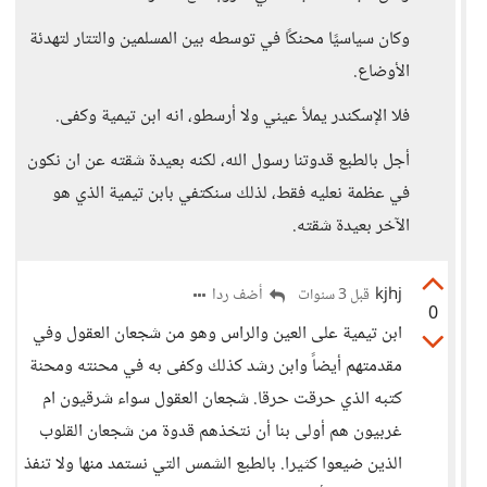
وكان سياسيًا محنكًا في توسطه بين المسلمين والتتار لتهدئة
الأوضاع.
فلا الإسكندر يملأ عيني ولا أرسطو، انه ابن تيمية وكفى.
أجل بالطبع قدوتنا رسول الله، لكنه بعيدة شقته عن ان نكون
في عظمة نعليه فقط، لذلك سنكتفي بابن تيمية الذي هو
الآخر بعيدة شقته.
kjhj
أضف ردا
قبل 3 سنوات
0
ابن تيمية على العين والراس وهو من شجعان العقول وفي
مقدمتهم أيضاً وابن رشد كذلك وكفى به في محنته ومحنة
كتبه الذي حرقت حرقا. شجعان العقول سواء شرقيون ام
غربيون هم أولى بنا أن نتخذهم قدوة من شجعان القلوب
الذين ضيعوا كثيرا. بالطبع الشمس التي نستمد منها ولا تنفذ