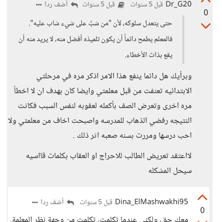
Dr_G20
أضف ردا
قبل 5 سنوات
قبل 5 سنوات
0
حتى يتعدل سلوكه، لأن "من شبَّ على شيء شاب عليه".
فالمعلم يطمح دائماً أن يكون تلميذه أفضل منه، لا يريد منه أن
يقع بذات الأخطاء.
وبرأيك هل دائما ينفع هذا الامر اذكر مره في مرحلتي
الابتدائيه تعنفت من قبل معلمتي وايضا كان بهدف ان لا اخطأ
مره اخرى وتعرض الصف بأكمله لعقوبه لنفس السبب فكانت
النتيجه رفضي الذهاب للمدرسه واصبحت اخاف من معلمتي ولا
احب درسها ومررت بسنه صعبه اثر ذلك .
لااعتقد تعريض الطالب للاحراج او العقاب بكلمات قااسيه
سيحل المشكله
Dina_ElMashwakhi95
أضف ردا
قبل 5 سنوات
0
معك حق، ولكني عندما تكلمت، تكلمت من وجهة نظر المعلمة.