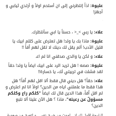
عليوة:
اذاً إنتظرني إلى ان أستحم اولاً و أرتدي ثيابي و
أجهز!
علاء:
يا ربي >_< ، حسناً يا ابي سأنتظرك.
عليوة:
ماذا بك يا ولد! هل تعترض على كللم ابيك يا
قليل الأدب! ألم يقل لك دينك لا تقل لهم اُفاً !!
علاء:
و لكن يا والدي صدقني انا لم اعـ
عليوة:
صصه ! هل تريد الرد على ابيك ايضاً يا ولد! حقاً
لقد فشلت في تربيتي لَك، يا خسارة!!
علاء:
حقاً؟ هل ديني قال فقط ألا اقل لهم اُفاً؟ هل
هذا فقط ما علمتني اياه من الدين؟ اولاً انا لم اعترض و
لم اقل اُفاً، هذا الدين قال لك ايضاً
"كلكم راع وكلكم
مسؤولٌ عن رعيته"
، ماذا ؟ هل الآن علينا ألا نتبع
الدين؟
البارحة اقول لك اني اموت من ضيق نفسي و اتعرق من صعوبة