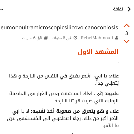
ثقافة
eumonoultramicroscopicsilicovolcanoconiosis
3
RebelMahmoud
قبل 6 سنوات
قبل 6 سنوات
المشهد الأول
علاء:
يا ابي، اشعر بضيق في النفس من البارحة و هذا
يُتعبُني جداً.
عليوة:
بُنَي، لعلك استنشقت بعض الغبار في العاصفة
الرملية التي ضربت قريتنا البارحة.
علاء و هو يتعرق من صعوبة أخذ نفَسِه:
لا يا ابي
الأمر اكبر من ذلك، رجاءً اصطحبني الى المُستشفى لنرى
ما الأمر.