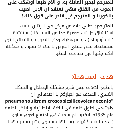
للمترجم ليخبر العائلة به، و الاُم طبعاً اوشكت على
الموت من القلق فهي تعتقد ان الإبن اصيب
بالكورنا و المترجم غير قادر على قول ذلك!
المترجم:
يعاني علاء من مرض في الرئتين بسبب
استنشاق جزيئات صغيرة جدًا من السيليكا ( استنشاق
تراب أو رماد ) ، و سيعطيك بعض الأدوية و النصائح التي
ستساعدك على تخطي المرض يا علاء لا تقلق، و حمدًلله
انكم جئتوا قبل تضاعف الخطر.
هدف المساهمة:
بالطبع الهدف ليس شرح مشكلة الإنحلال و التفكك
الأسري، الهدف هو اخباركم يا اصدقائي ان
"pneumonoultramicroscopicsilicovolcanoconio
sis"
هي اطول كلمة في اللغة الإنجليزية و إبتكر الكلمة
عام 1935مـ إيفيرت إم سميث في إجتماع لغوي سنوي
يُحدد كلمات لأشياء ليس لها مسمي, و تم تسمية هذا