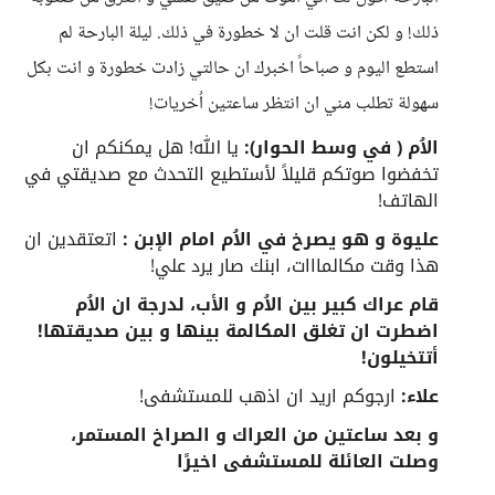
ذلك! و لكن انت قلت ان لا خطورة في ذلك. ليلة البارحة لم
استطع اليوم و صباحاً اخبرك ان حالتي زادت خطورة و انت بكل
سهولة تطلب مني ان انتظر ساعتين اُخريات!
الاُم ( في وسط الحوار):
يا الله! هل يمكنكم ان
تخفضوا صوتكم قليلاً لأستطيع التحدث مع صديقتي في
الهاتف!
عليوة و هو يصرخ في الاُم امام الإبن :
اتعتقدين ان
هذا وقت مكالمااات، ابنك صار يرد علي!
قام عراك كبير بين الاُم و الأب، لدرجة ان الاُم
اضطرت ان تغلق المكالمة بينها و بين صديقتها!
أتتخيلون!
علاء:
ارجوكم اريد ان اذهب للمستشفى!
و بعد ساعتين من العراك و الصراخ المستمر،
وصلت العائلة للمستشفى اخيرًا