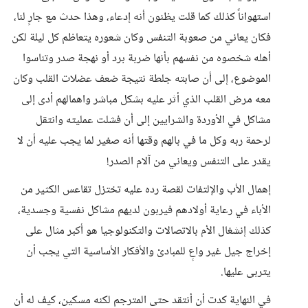
استهواناً كذلك كما قلت يظنون أنه إدعاء، وهذا حدث مع جارٍ لنا،
فكان يعاني من صعوبة التنفس وكان شعوره يتعاظم كل ليلة لكن
أهله شخصوه من نفسهم بأنها ضربة برد أو نهجة صدر وتناسوا
الموضوع، إلى أن صابته جلطة نتيجة ضعف عضلات القلب وكان
معه مرض القلب الذي أثر عليه بشكل مباشر واهمالهم أدى إلى
مشاكل في الأوردة والشرايين إلى أن فشلت عمليته وانتقل
لرحمة ربه وكل ما في بالهم وقتها أنه صغير لما يجب عليه أن لا
يقدر على التنفس ويعاني من آلام الصدر!
إهمال الأب والإلتفات لقصة رده عليه تختزل تقاعس الكثير من
الأباء في رعاية أولادهم فيربون لديهم مشاكل نفسية وجسدية،
كذلك إنشغال الأم بالاتصالات والتكنولوجيا هو أكبر مثال على
إخراج جيل غير واعٍ للمبادئ والأفكار الأساسية التي يجب أن
يتربى عليها.
في النهاية كدت أن أنتقد حتى المترجم لكنه مسكين، كيف له أن