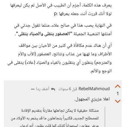
يعرف هذه الكلمة، أجزم أن الطبيب في الأصل لم يكن ليعرفها
لولا أنكَ قررت أنت جعله يعرفها :p
في النهاية يصب هذا في صالح علاء، مثلما تقول جدتي في
أمثلتها الشعبية الجميلة
"العصفور يتفلى والصيّاد يتقلى".
أي أن هناك عدم مكافأة في كثير من الأحيان بين مواقف
الأطراف وما تهبها من عذاب ونتائج، العصفور (الأب والأم
والمترجم) يتفلون أي يتقلبون بالفياء والصيّاد (علاء) يتقلى في
الوجع والألم.
RebelMahmoud
أضف ردا
قبل 6 سنوات
1
اهلا عزيزي المجهول.
مشكلة حقيقية لا يمكن تجاهلها مقارنةً بتقديم الإفادة
للمصطلح الجديد، فكثيراً يتجاهلون ما قد يشعر به الأولاد من
مرض مفاجئ استهواناً كذلك كما قلت يظنون أنه إدعاء.