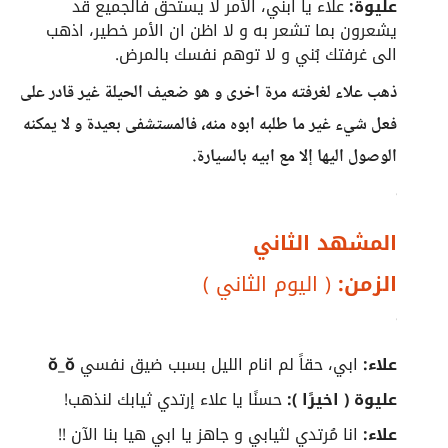
عليوة:
علاء يا ابني، الأمر لا يستحق فالجميع قد
يشعرون بما تشعر به و لا اظن ان الأمر خطير، اذهب
الى غرفتك بُني و لا توهم نفسك بالمرض.
ذهب علاء لغرفته مرة اخرى و هو ضعيف الحيلة غير قادر على
فعل شيء غير ما طلبه ابوه منه، فالمستشفى بعيدة و لا يمكنه
الوصول اليها إلا مع ابيه بالسيارة.
المشهد الثاني
الزمن:
( اليوم الثاني )
علاء:
ابي، حقاً لم انام الليل بسبب ضيق نفسي
ŏ_ŏ
عليوة ( اخيرًا ):
حسنًا يا علاء إرتدي ثيابك لنذهب!
علاء:
انا مُرتدي لثيابي و جاهز يا ابي هيا بنا الآن !!