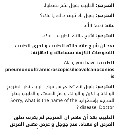
المترجم:
الطبيب يقول لكم تفضلوا.
المترجم:
يقول لك كيف حالك يا علاء؟
علاء:
نحمد الله.
المترجم:
اشرح حالتك للطبيب يا علاء.
بعد ان شرح علاء حالته للطبيب و اجرى الطبيب
الفحوصات اللازمة بسماعاته و اجهزته:
الطبيب:
Alaa, you have
pneumonoultramicroscopicsilicovolcanoconios
is
المترجم:
يقول انك تعاني من مرض البنيـ ، نظر المترجم
للوالدة و الابن و الوالد، و عمَّ الصمت، و الطبيب ينظر
للمترجم بإستغراب. Sorry, what is the name of the
disease, Doctor ?
الطبيب بعد أن فهم ان المترجم لم يعرف نطق
المرض او معناه، فتح جوجل و عرض معنى المرض