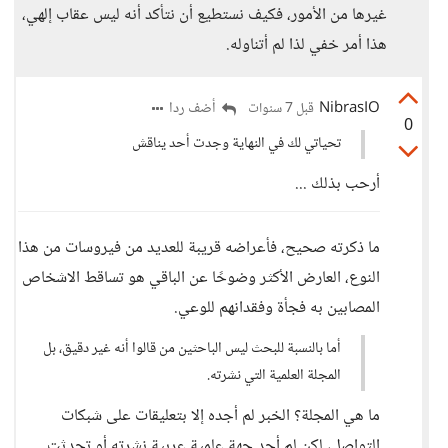
غيرها من الأمور، فكيف نستطيع أن نتأكد أنه ليس عقاب إلهي،
هذا أمر خفي لذا لم أتناوله.
NibrasIO
أضف ردا
قبل 7 سنوات
0
تحياتي لك في النهاية وجدت أحد يناقش
أرحب بذلك ...
ما ذكرته صحيح، فأعراضه قريبة للعديد من فيروسات من هذا
النوع، العارض الأكثر وضوحًا عن الباقي هو تساقط الاشخاص
المصابين به فجأة وفقدانهم للوعي.
أما بالنسبة للبحث ليس الباحثين من قالوا أنه غير دقيق، بل
المجلة العلمية التي نشرته.
ما هي المجلة؟ الخبر لم أجده إلا بتعليقات على شبكات
التواصل، لكن لم أجد جهة علمية عربية نشرته أو تحدثت