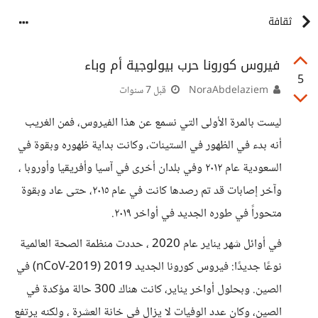
ثقافة
فيروس كورونا حرب بيولوجية أم وباء
5
NoraAbdelaziem
قبل 7 سنوات
ليست بالمرة الأولى التي نسمع عن هذا الفيروس، فمن الغريب
أنه بدء في الظهور في الستينات، وكانت بداية ظهوره وبقوة في
السعودية عام ٢٠١٢ وفي بلدان أخرى في آسيا وأفريقيا وأوروبا ،
وآخر إصابات قد تم رصدها كانت في عام ٢٠١٥، حتى عاد وبقوة
متحوراً في طوره الجديد في أواخر ٢٠١٩.
في أوائل شهر يناير عام 2020 ، حددت منظمة الصحة العالمية
نوعًا جديدًا: فيروس كورونا الجديد 2019 (2019-nCoV) في
الصين. وبحلول أواخر يناير، كانت هناك 300 حالة مؤكدة في
الصين، وكان عدد الوفيات لا يزال في خانة العشرة ، ولكنه يرتفع