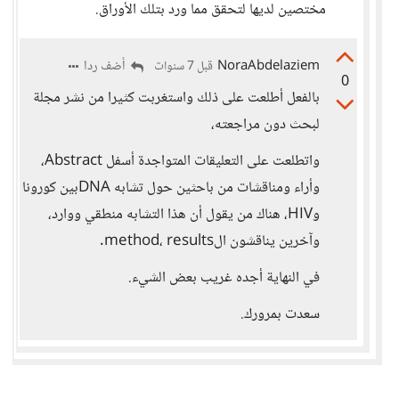
مختصين لديها لتحقق مما ورد بتلك الأوراق.
NoraAbdelaziem
أضف ردا
قبل 7 سنوات
0
بالفعل أطلعت على ذلك واستغربت كثيرا من نشر مجلة
لبحث دون مراجعته،
واتطلعت على التعليقات المتواجدة أسفل Abstract،
وأراء ومناقشات من باحثين حول تشابه DNAبين كورونا
وHIV، هناك من يقول أن هذا التشابه منطقي ووارد،
وآخرين يناقشون الmethod، results.
في النهاية أجده غريب بعض الشيء.
سعدت بمرورك.