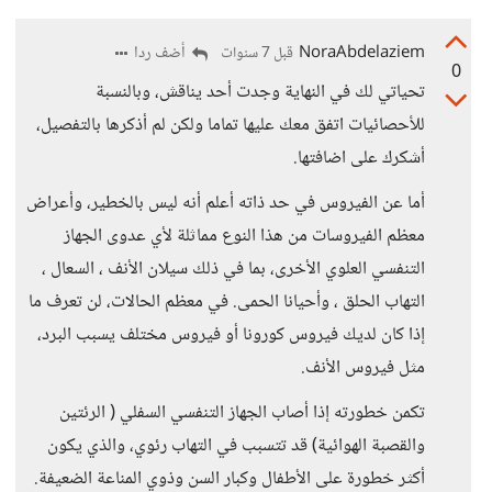
NoraAbdelaziem
أضف ردا
قبل 7 سنوات
0
تحياتي لك في النهاية وجدت أحد يناقش، وبالنسبة
للأحصائيات اتفق معك عليها تماما ولكن لم أذكرها بالتفصيل،
أشكرك على اضافتها.
أما عن الفيروس في حد ذاته أعلم أنه ليس بالخطير، وأعراض
معظم الفيروسات من هذا النوع مماثلة لأي عدوى الجهاز
التنفسي العلوي الأخرى، بما في ذلك سيلان الأنف ، السعال ،
التهاب الحلق ، وأحيانا الحمى. في معظم الحالات، لن تعرف ما
إذا كان لديك فيروس كورونا أو فيروس مختلف يسبب البرد،
مثل فيروس الأنف.
تكمن خطورته إذا أصاب الجهاز التنفسي السفلي ( الرئتين
والقصبة الهوائية) قد تتسبب في التهاب رئوي، والذي يكون
أكثر خطورة على الأطفال وكبار السن وذوي المناعة الضعيفة.