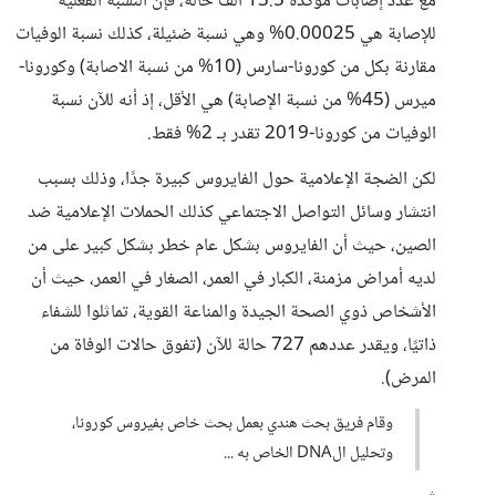
مع عدد إصابات مؤكدة 13.5 ألف حالة، فإن النسبة الفعلية
للإصابة هي 0.00025% وهي نسبة ضئيلة، كذلك نسبة الوفيات
مقارنة بكل من كورونا-سارس (10% من نسبة الاصابة) وكورونا-
ميرس (45% من نسبة الإصابة) هي الأقل، إذ أنه للآن نسبة
الوفيات من كورونا-2019 تقدر بـ 2% فقط.
لكن الضجة الإعلامية حول الفايروس كبيرة جدًا، وذلك بسبب
انتشار وسائل التواصل الاجتماعي كذلك الحملات الإعلامية ضد
الصين، حيث أن الفايروس بشكل عام خطر بشكل كبير على من
لديه أمراض مزمنة، الكبار في العمر، الصغار في العمر، حيث أن
الأشخاص ذوي الصحة الجيدة والمناعة القوية، تماثلوا للشفاء
ذاتيًا، ويقدر عددهم 727 حالة للآن (تفوق حالات الوفاة من
المرض).
وقام فريق بحث هندي بعمل بحث خاص بفيروس كورونا،
وتحليل الDNA الخاص به ...