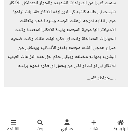
سئمت كثيرا من الصراعات الشديده والحوار المتداخل للأفكار
فليست لي طاقه كافيه كي ابرر لهذه الافكار فقد بات نزاعها
عبثي للغايه لدرجه ارهقت الجسد وشرد الذهن وتعلقت
الامنيات. انها عبثية المجتمع وليدة الافكار المتعددة وتبنت
الحوارات المتداخلة وانت اي فكره نهلت عقلك وكنت ضحيه
صراع همجي انشئه مجتمع يفتقر للأنسانيه ويتخلى عن
البشريه بدوافع مختلفه ويبقى حكم حل هذه النزاعات العبثيه
للافكار لي او لك او لكي من يحمل اي فكره تحوم براسه.
.....خواطر قلم...
الرئيسية
شارك
حسابي
بحث
القائمة