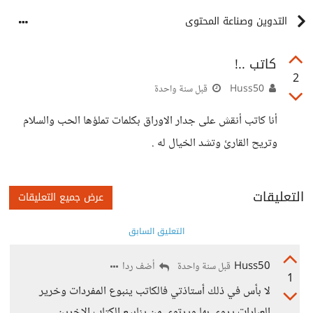
التدوين وصناعة المحتوى
كاتب ..!
2
Huss50
قبل سنة واحدة
أنا كاتب أنقش على جدار الاوراق بكلمات تملؤها الحب والسلام
وتريح القارئ وتشد الخيال له .
التعليقات
عرض جميع التعليقات
التعليق السابق
Huss50
أضف ردا
قبل سنة واحدة
1
لا بٲس في ذلك ٲستاذتي فالكاتب ينبوع المفردات وخرير
العبارات يروي بها ويرتوي من ينابيع الكتاب الاخرين