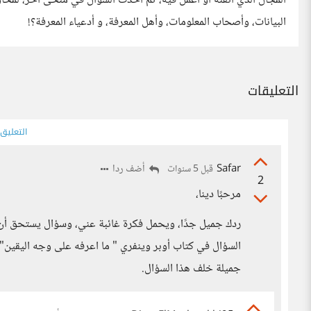
المجال الذي أتقنه أو أعمل فيه، ثم أخذت السؤال في منحى آخر، لمح
البيانات، وأصحاب المعلومات، وأهل المعرفة، و أدعياء المعرفة؟!
التعليقات
التعليق
Safar
أضف ردا
قبل 5 سنوات
2
مرحبًا دينا،
ردك جميل جدًا، ويحمل فكرة غائبة عني، وسؤال يستحق أن 
السؤال في كتاب أوبر وينفري " ما اعرفه على وجه اليقي
جميلة خلف هذا السؤال.