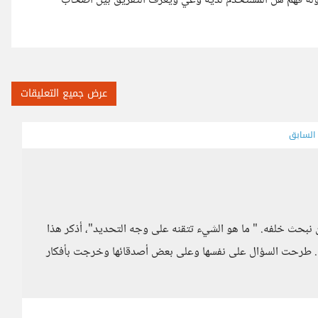
اولة فهم هل المستخدم لديه وعي ويعرف التفريق بين أصحاب
عرض جميع التعليقات
 السابق
نبحث خلفه. " ما هو الشيء تتقنه على وجه التحديد"، أذكر هذا
ن". طرحت السؤال على نفسها وعلى بعض أصدقائها وخرجت بأفكار