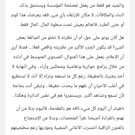
والجيد هو فقط من يعمل لمصلحة المؤسسة ويستحق بذلك
الثناء والمكافآت، لا مكان للإرتقاء بأي شئ، فقد يعرضك هذا للوم
أو حتى الطرد، فالعالم يعيش تحت سطوة المال، المال فقط.
هل ألان بونو على حق، أم أن نظرته لا تخلو من المبالغة بعض
الشئ؟ قد يكون الجزء الأكبر من نظريته واقعي فعلا... فمثلا أرى
أن الإعلام، يعمل على هذا المنوال، المستوى المتوسط في أداءه
من خلال برامج حوارية ونقاشية ومحللين وآراء.. وفي النهاية لا
أحد يخبرك بالحقيقة، رغم كل ما تسمعه وتراه إلا أنك لا تستطيع
في أغلب الأحيان أن تفهم ما يحدث حقيقة.. وتبقى أنت بحاجة
لأن تسمع وتشاهد أكثر.. ويستمروا هم في نفس الدائرة وهكذا..
ناهيك أن اليوم كل شيء تافه هو بالمقدمة، فاليوم بدلا من أن
نهتم بالقراءة أصبحنا نقرأ الملخصات، وبدلا من الإستمتاع
بالفنون الراقية انتشرت الأغاني الشعبية ومؤديها رغم سطحيتهم