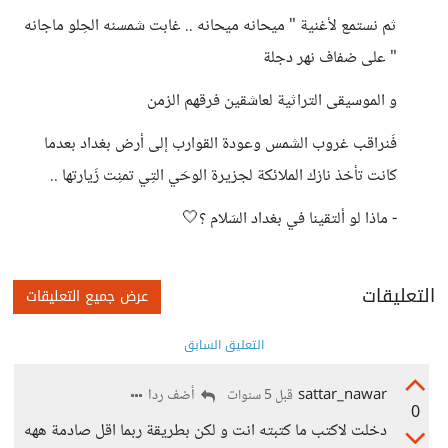
ثم نستمع لأغنية " ميحانه ميحانه .. غابت شمسنه الحِلو ماجانه
" على ضفاف نهر دجلة
و الموسيقى التراثية لعاشقين فرقهم الزمن
فَنراقب غروب الشمس وعودة القوارب إلى أرض بغداد بعدما
كانت تأخذ نازك الملائكة لجزيرة الوحَي التِي تمنِت زَيارتها ..
- ماذا لو ألتقينا في بغداد السَلام ؟🤍
التعليقات
عرض جميع التعليقات
التعليق السابق
sattar_nawar
أضف ردا
قبل 5 سنوات
0
دخلت لاكتب ما كتبته انت و لكن بطريقة ربما اقل صادمة ههه