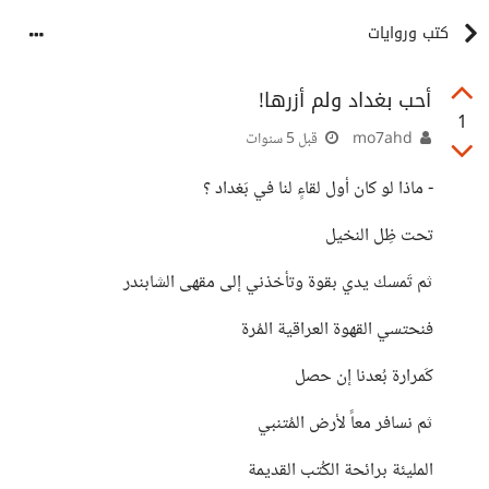
كتب وروايات
أحب بغداد ولم أزرها!
1
mo7ahd
قبل 5 سنوات
- ماذا لو كان أول لقاءٍ لنا في بَغداد ؟
تحت ظِل النخيل
ثم تَمسك يدي بقوة وتأخذني إلى مقهى الشابندر
فنحتسي القهوة العراقية المُرة
كَمرارة بُعدنا إن حصل
ثم نسافر معاً لأرض المُتنبي
المليئة برائحة الكُتب القديمة