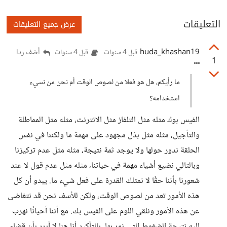
التعليقات
عرض جميع التعليقات
huda_khashan19
أضف ردا
قبل 4 سنوات
قبل 4 سنوات
1
ما رأيكم، هل هو فعلا من لصوص الوقت أم نحن من نسيء
استخدامه؟
الفيس بوك مثله مثل التلفاز مثل الانترنت، مثله مثل المماطلة
والتأجيل، مثله مثل بذل مجهود على مهمة ما ولكننا في نفس
الحلقة ندور حولها ولا يوجد ثمة نتيجة، مثله مثل عدم تركيزنا
وبالتالي نضيع أشياء مهمة في حياتنا، مثله مثل عدم قول لا عند
شعورنا بأننا حقًا لا نمتلك القدرة على فعل شيء ما. يبدو أن كل
هذه الأمور تعد من لصوص الوقت، ولكن للأسف نحن قد نتغاضى
عن هذه الأمور ونلقي اللوم على الفيس بك. مع أننا أحيانًا نهرب
إليه نتيجة الضغوط التي نمر بها. بالتأكيد أنا هنا لا أبرر بأن قضاء