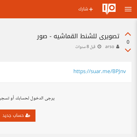
شارك
تصويري للشنط القماشيه - صور
0
arso
قبل 8 سنوات
https://suar.me/BPJnv
يرجى الدخول لحسابك أو تسجي
حساب جديد