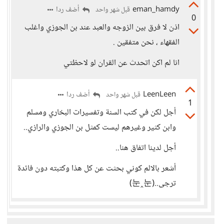
eman_hamdy
أضف ردا
قبل شهر واحد
0
اذن لا فرق بين الزوجه والعبد عند بن الجوزي واغلب
الفقهاء ، نحن متفقين .
انا لم اكن اتحدث عن القران لو لاحظتي
LeenLeen
أضف ردا
قبل شهر واحد
1
أجل لكن في كتب السنة وتفسيرات البخاري ومسلم
وابن كثير وغيرهم ليست كمثل بن الجوزي والرازي..
أجل لدينا اتفاق هنا..
أشعر بالالم كوني بحثت عن كل هذا وكتبته دون فائدة
ترجى..⁦(⁠눈⁠‸⁠눈⁠)⁩