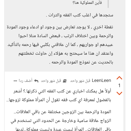
فأين المملوكية هنا؟
ستجدها في اغلب كتب الفقه والتراث .
نقطة اخري ، لا يوجد تعارض بين وجود او ادعاء وجود المودة
والرحمة وبين اختلاف الرتب ، فبعض السادة مثلا احبوا
عبيدهم او جواريهم ، كما ان علاقتي بكلبي فيها رحمه بالتأكيد
واعتقد ان هذا ما سيحتج به هؤلاء إن حاولت تخطئتهم
بالحديث عن نموذج المودة والرحمه .
LeenLeen
أضف ردا
قبل شهر واحد
قبل شهر واحد
1
أولاً هل يمكنك اخباري عن كتب الفقه التي ذكرتها.؟ أشعر
بالفضول لمعرفة اي كتب فقه تقول أن المرأة مملوكة لزوجها..
المودة والرحمة بين الزوجين مختلفة عن باقي العلاقات..
الزواج علاقة سامية وخارجة عن الحدود التي تستخدم في
باقي العلاقات.. المرأة ليست عبدة وليست مملوكة..لديها