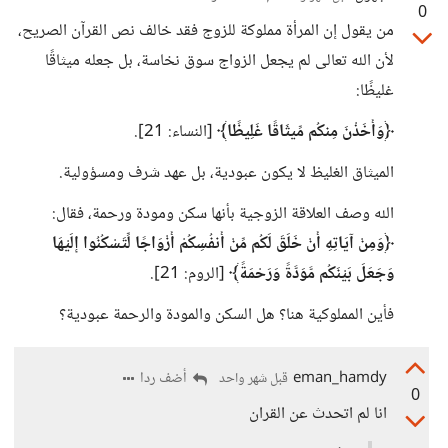
0
من يقول إن المرأة مملوكة للزوج فقد خالف نص القرآن الصريح،
لأن الله تعالى لم يجعل الزواج سوق نخاسة، بل جعله ميثاقًا
غليظًا:
﴿وَأَخَذْنَ مِنكُم مِّيثَاقًا غَلِيظًا﴾
[النساء: 21].
الميثاق الغليظ لا يكون عبودية، بل عهد شرف ومسؤولية.
الله وصف العلاقة الزوجية بأنها سكن ومودة ورحمة، فقال:
﴿وَمِنْ آيَاتِهِ أَنْ خَلَقَ لَكُم مِّنْ أَنفُسِكُمْ أَزْوَاجًا لِّتَسْكُنُوا إِلَيْهَا
وَجَعَلَ بَيْنَكُم مَّوَدَّةً وَرَحْمَةً﴾
[الروم: 21].
فأين المملوكية هنا؟ هل السكن والمودة والرحمة عبودية؟
eman_hamdy
أضف ردا
قبل شهر واحد
0
انا لم اتحدث عن القران