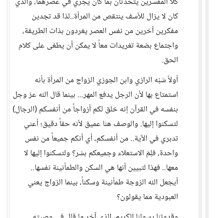
كلا المفسرين يتحدثان بما كان يجري في عصرهما، والذي
كان لا يزال للأسف ينتقص من المرأة..لذا قد تجدين
مفكرين آخرين من نفس العصر يغردون بذات الطريقة،
واجتماع بضعة تغريدات معاً لا يمكن أن يطغى على كلام
الحق.
أولاً شبّه الرازي وابن الجوزي الزواج من المرأة بأنه
استمتاع بها لأن الرجل يدفع المهر... بينما قال الله عز وجل
بنفسه في القرآن إنه خلق لكم أزواجاً من أنفسكم (الرجال)
لتسكنوا إليها. والوصف هنا عميق لأنه حقاً دقيق؛ أعني
تدبري في الآية.. من أنفسكم، أي أنكم جميعاً من نفس
واحدة، فلِمَ الاستعلاء وجميعكم بشر؟ ولتسكنوا إليها لا
معها.. فهذا لتبيين أنها هي السكن والطمأنينة نفسها..
أيجعل الله الزوجة طمأنينة وسكناً، بينما الزواج يعني
العبودية مما يقولون؟
وقدوتنا رسولنا الكريم، الذي آخر ما قال في وصيته