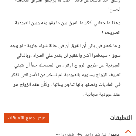
وعلق أحد الأشخاص قائلاُ " طب ما يرجعوا أسواق النخاسه
أحسن"
وهذا ما جعلني أفكر ما الفرق بين ما يقولونه وبين العبودية
الصريحه !
و ما خطر في بالي أن الفرق أن في حالة شراء جارية - لو وجد
سوق - سيدفعوا اكتر والفقير لن يقدر علي الشراء ،وبالتالي
العبودية عن طريق الزواج اوفر ، من المضحك حقأ أن نتبني
تعريف للزواج يساويه بالعبودية ثم نسخر من الأسر التي تفكر
في الماديات ونصفها بأنها تتاجر ببناتها ، وكأن عقد الزواج هو
عقد عبودية مجانية .
التعليقات
عرض جميع التعليقات
مجهول
أضف ردا
قبل شهر واحد