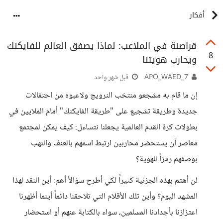
أفكار
قراصنة في الملاعب: لماذا يصفق العالم للفايكنك
8
ويحارب هويتنا
APO_WAED_7
قبل شهر واحد
إن ما قام به مشجعو منتخب النرويج ولاعبوه من احتفالات
جديدة وطريقة تشجيع على "طريقة الفايكنك" أمام الملايين في
بطولات كرة القدم العالمية يجعلنا نتساءل: كيف يمكن لمجتمع
معاصر أن يستحضر محاربين ارتبط اسمهم بالعنف والنهب
بوصفهم رمزاً للهوية؟
لن أهتم بهذه الجزئية كثيراً لكي أطرح سؤالاً أهم: أين النقد لهذا
المشهد اليوم؟ وأين تلك الأقلام التي تلاحقنا دائماً أينما أظهرنا
اعتزازنا بأجدادنا المسلمين، سواء بالكتابة عنهم أو استحضار