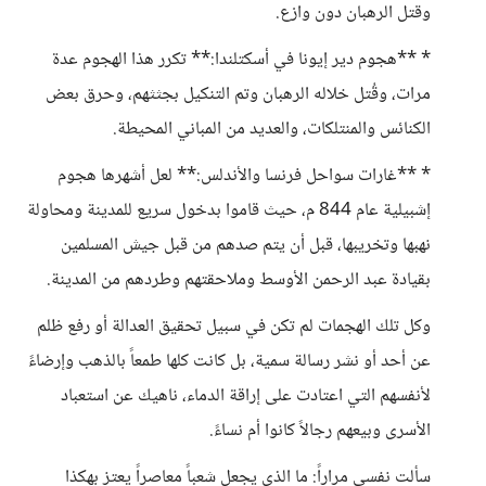
وقتل الرهبان دون وازع.
* **هجوم دير إيونا في أسكتلندا:** تكرر هذا الهجوم عدة
مرات، وقُتل خلاله الرهبان وتم التنكيل بجثثهم، وحرق بعض
الكنائس والمنتلكات، والعديد من المباني المحيطة.
* **غارات سواحل فرنسا والأندلس:** لعل أشهرها هجوم
إشبيلية عام 844 م، حيث قاموا بدخول سريع للمدينة ومحاولة
نهبها وتخريبها، قبل أن يتم صدهم من قبل جيش المسلمين
بقيادة عبد الرحمن الأوسط وملاحقتهم وطردهم من المدينة.
وكل تلك الهجمات لم تكن في سبيل تحقيق العدالة أو رفع ظلم
عن أحد أو نشر رسالة سمية، بل كانت كلها طمعاً بالذهب وإرضاءً
لأنفسهم التي اعتادت على إراقة الدماء، ناهيك عن استعباد
الأسرى وبيعهم رجالاً كانوا أم نساءً.
سألت نفسي مراراً: ما الذي يجعل شعباً معاصراً يعتز بهكذا