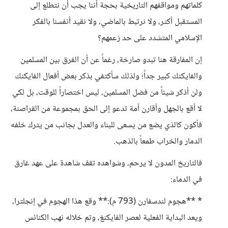
كلماتهم ومواقفهم التاريخية بحجة أننا يجب أن نتطلع إلى
المستقبل أكثر، ولا نرتبط بالماضي، ولا نقيد أنفسنا بالفكر
الإسلامي المتشدد على حد زعمهم؟
إن المفارقة هنا تبدو صارخة، رغماً عن أن الفرق بين المسلمين
والفايكنك كبير جداً؛ ولذلك سأكتفي بذكر بعض أفعال الفايكنك
ولن أذكر شيئاً من فضل المسلمين، ليس اختصاراً للوقت، بل لكي
لا أقع بالجهل وأقارن أمة تدعو إلى الحق بمجموعة من القراصنة،
فأكون كالذي يضع من يسعى للبناء والعدل بجانب من يترك خلفه
الدمار والخراب طمعاً بالذهب.
فالتاريخ المدون لا يرحم، وشواهده تقف شاهدة على عهد غارق
في الدماء:
* **هجوم لندسفارن (793 م):** وقع هذا الهجوم في إنجلترا،
ويعد البداية الفعلية لعصر الفايكنغ، وتم خلاله نهب الكنائس