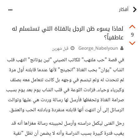
أفكار
لماذا يسوء ظن الرجل بالفتاة التي تستسلم له
9
عاطفياً؟
George_Nabelyoun
قبل شهرين
في قصة "حب ملتهب" للكاتب الصيني "لين يوتانج" التهب قلب
الشاب "يوان" بحب الفتاة "انجينج" لأنها عندما قابلته أول مرة
لم تتحدث له ولم تبتسم في وجهه بل كانت تتعامل معه بصلف
وكبرياء وحياء، فزادت اللوعة في قلب الشاب يوم بعد يوم بسبب
صرامة الفتاة وتحفظها فأرسل لها رسالة وردت هي عليها وتوالت
الرسائل إلى أن انتهت أنها قابلته منفردة وبادلته الحب والعشق.
رحل الفتى ليكمل دراسته وأرسل لحبيبته رسالة مغزاها أنه قد
يغيب فترة كبيرة بسبب الدراسة وأنه لا يضمن أن تظل "نقية