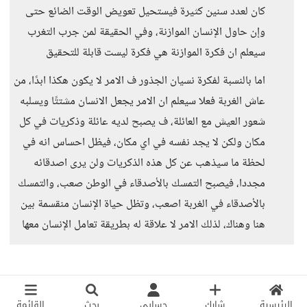
كان لعدد سنين كثيرة فيستحيل تعويض الوقت الضائع حتى
وإن حاول الإنسان الموازنة، وفي الحقيقة لمن جرب التغرب
سيعلم ان فكرة الموازنة هي فكرة ليست قابلة للتحقيق
اما بالنسبة لفكرة نسيان الجذور ف الامر لا يكون هكذا ابدًا، من
عاش الغربة فعلا سيعلم ان الامر يجعل الانسان مشتتًا ويسلبه
شعور العيش مع العائلة، ف يصبح لديه عائلة وذكريات في كل
مكان ولكن لا يجد نفسه في اي مكان، فيظل احساس انه في
لحظة ما سيذهب عن كل هذه الذكريات ولن يرى اصدقائه
مجددا، فيصبح التمسك بالأصدقاء في الوطن صعب، والتمسك
بالأصدقاء في الغربة اصعب، وتظل حياة الإنسان منقسمة بين
هنا وهناك، لذلك الامر لا علاقة له بطريقة تعامل الإنسان معها
الرئيسية
شارك
حسابي
بحث
القائمة