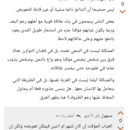
0
ليس صحيحا أن النتائج دائما سلبية أو غير قابلة للتعويض.
بعض الناس ينجحون في بناء علاقة قوية مع أهلهم رغم البعد،
وربما يكون غيابهم مؤقتا جزء من استثمار طويل المدى يعود
بالنفع عليهم وعلى عائلاتهم لاحقا.
المشكلة ليست في السعي نفسه، بل في فقدان التوازن. هناك
فرق بين شخص يضحي مؤقتا وهو واع بالثمن، وشخص يذوب
تماما في طموحه حتى يخسر علاقاته.
والمشكلة أيضا ليست في الغربة نفسها، بل في الطريقة التي
يتعامل بها الإنسان معها.. هل ينسى جذوره فعلا أم يحاول
الحفاظ عليها رغم الظروف؟ هنا يظهر الفرق.
مجهول
أضف ردا
قبل 5 أشهر
0
الغياب المؤقت إن كان لشهر او اثنين فيمكن تعويضه ولكن إن