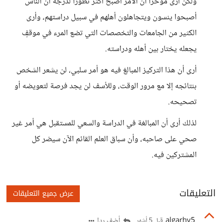
ولكن أرى مؤخرًا أن الأمر أصبح أكثر تطورًا لدرجة أن الناس
أصبحوا ينسون ويتجاهلون أهلهم في سبيل دراستهم، وأرى
الكثير من الجامعات والتخصصات التي تضع المرء في موقفٍ
يجعله يختار بين أهله ودراسته.
أرى أن هذا التركيز المبالغ فيه هو أمر سلبي، لن يشعر الشخص
بنتائجه إلا مع مرور الوقت، وللأسف لن يجد فرصة لتعويضه أو
تصحيحه.
لذلك أرى أن المبالغة في الدراسة والسعي للمستقبل هي أمر غير
صحي على صاحبه، وأن سباق العلم القائم الآن سيضر كل
المشتركين فيه.
التعليقات
عرض جميع التعليقات
algarhy5
أضف ردا
قبل 5 أشهر