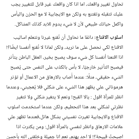
تحاول تغيير واقعك، اما اذا كان واقعك غير قابل للتغيير يجب
عليك تتقبله وتقتنع به ولكن مع الايجابية لا مع الحزن واليأس
واكمل حياتك طبيعي لأن لا شيء يدوم للابد كذلك المشاكل.
اسلوب الاقناع:
دائمًا ما نحاول أن نُقنع غيرنا ونتعلم اساليب
الاقناع لكي نحصل على ما نريد، ولكن لماذا لا نُقنع أنفسنا ايضًا؟!
اذا اقنعنا أنفسنا كل شيء سوف يصبح بخير، العقل الباطن يتأثر
فيصبح التأثير خارجيًا، لا بأس بالكذب على النفس حتى يُصبح
الشيء حقيقي، مثلًا: عندما أُصاب بالارهاق من الاعمال أو تؤثر
هرموناتي علي يظهر هذا الشيء على شكلي فلا يُعجبني، وعندما
انظر للمرآة اقول : يالا القبح! ونعم لا يتغير شكلي ولا تتغير
نظرتي لشكلي بعد هذا التحطيم، ولكن عندما استخدمت اسلوب
الاقناع والايجابية تغيرت نفسيتي بشكل هائل،فعندما تظهر علي
علامات الارهاق وانظر لنفسي بالمرآة اقول: ومن يكترث اذا
اصبحتُ قبيحة؟! لا احد يهتم، نعم انا جميلة وخلقني الله بأحسن