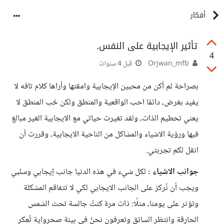
أفكار
تأثير الإيجابية على النفس.
4
Orjwan_mfb
قبل 4 سنوات
بصراحة لم أكن من محبين الإيجابية وامقتها وأراها كلام تافه لا
يفيد بغرض، دائمًا احب الواقعية والمنطق ولكن حُب المنطق لا
يعني تحطيم الذات، ولقد تغيرت حياتي مع الايجابية الغير مبالغ
فيها ورؤية الاشياء والمشاكل من الناحية الايجابية، وقررت أن
انقل لكم تجربتي.
جوانب الاشياء :
لكل شيء في هذه الدنيا جانب إيجابي وسلبي
ويجب أن نُركز على الجانب الايجابي لكي لا تتفاقم المشكلة
وتؤثر على يومنا، مثلًا: ذات مرة كنتُ جالسة تحت الشمس
الحارقة وانتظر السائق وتعرفون نحنُ في بيئة صحرواية تُعكر