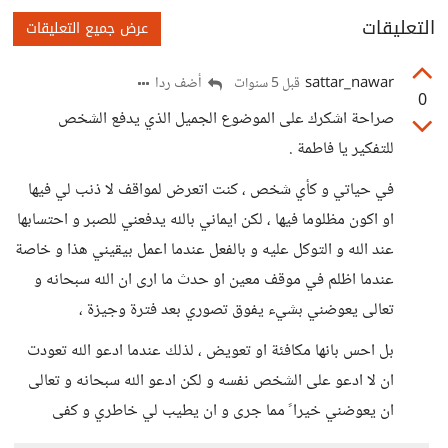
التعليقات
عرض جميع التعليقات
sattar_nawar
أضف ردا
قبل 5 سنوات
0
صراحة اشكرك على الموضوع الجميل الذي يدفع الشخص
للتفكير يا فاطمة .
في حياتي و كأي شخص ، كنت اتعرض لمواقف لا ذنب لي فيها
او اكون مظلوما فيها ، لكن ايماني بالله يدفعني للصبر و احتسابها
عند الله و التوكل عليه و بالفعل عندما اعمل بيقيني هذا و خاصة
عندما اظلم في موقف معين او حدث ما ارى ان الله سبحانه و
تعالى يعوضني بشيء يفوق تصوري بعد فترة وجيزة ،
بل احس بانها مكافئة او تعويض ، لذلك عندما ادعو الله تعودت
ان لا ادعو على الشخص نفسه و لكن ادعو الله سبحانه و تعالى
ان يعوضني خيرا ً مما جرى و ان يطيب لي خاطري و كفى