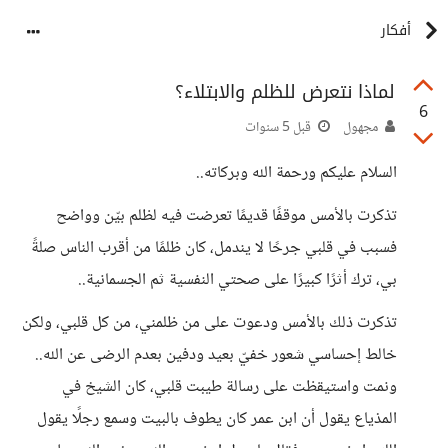
أفكار
لماذا نتعرض للظلم والابتلاء؟
6
مجهول
قبل 5 سنوات
السلام عليكم ورحمة الله وبركاته..
تذكرت بالأمس موقفًا قديمًا تعرضت فيه لظلم بيّن وواضح
فسبب في قلبي جرحًا لا يندمل، كان ظلمًا من أقرب الناس صلةً
بي، ترك أثرًا كبيرًا على صحتي النفسية ثم الجسمانية..
تذكرت ذلك بالأمس ودعوت على من ظلمني، من كل قلبي، ولكن
خالط إحساسي شعور خفيّ بعيد ودفين بعدم الرضى عن الله..
ونمت واستيقظت على رسالة طيبت قلبي، كان الشيخ في
المذياع يقول أن ابن عمر كان يطوف بالبيت وسمع رجلًا يقول