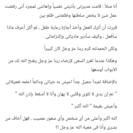
أنا مثلاً : قامت مديرتى بأذيتى نفسياً وإهانتى لمجرد أنى رفضت
عمل شئ لا يخص سلطتها وظلمتنى ظلم بين
قررت أن أترك العمل وأخذ أجازة رعاية طفل ، لم أكن أعرف ماذا
سأفعل ، وكيف سأدير مادياتى وإلتزاماتى .
ولكن الحمدلله كرم ربنا عز وجل كان كبيراً
وهكذا عندما تقرر السعى لإرضاء ربنا عز وجل يفتح الله لك من
الأبواب أوسعها
بالإضافة لمبدأ جميل جداً اعيش به حياتى ودائماً اعلمه لعميلاتى
" ثم إن يدى لا تلوى وقلبى لا يهان وأنا لا أسقط بإذن الله "
وأعيش بقيمة " الله أكبر "
الله أكبر وأعلى من أى شخص وأى شعور عصيب ، فهل أخاف من
بشرى وأنا فى معية الله عز وجل !؟