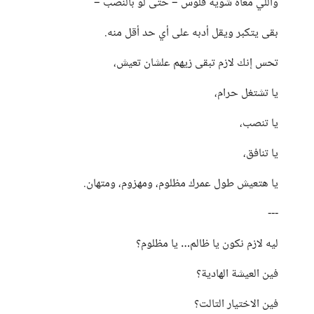
واللي معاه شوية فلوس – حتى لو بالنصب –
بقى يتكبر ويقل أدبه على أي حد أقل منه.
تحس إنك لازم تبقى زيهم علشان تعيش،
يا تشتغل حرام،
يا تنصب،
يا تنافق،
يا هتعيش طول عمرك مظلوم، ومهزوم، ومتهان.
---
ليه لازم نكون يا ظالم… يا مظلوم؟
فين العيشة الهادية؟
فين الاختيار التالت؟