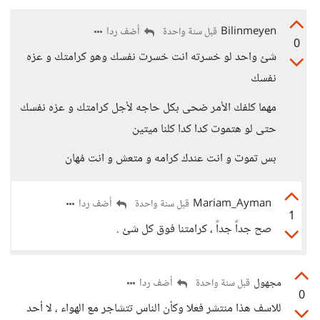
Bilinmeyen
أضف ردا
قبل سنة واحدة
0
شئ واحد لو خسرته انت خسرت نفسك وهو كرامتك و عزه
نفسك
مهما كلفك الأمر ضحى بكل حاجه لأجل كرامتك و عزه نفسك
حتى لو هتموت كدا كدا كلنا ميتين
بس تموت و انت عندك كرامه و متعش و انت مُهان
Mariam_Ayman
أضف ردا
قبل سنة واحدة
1
صح جداً جداً ، كرامتنا فوق كل شئ .
مجهول
أضف ردا
قبل سنة واحدة
0
للاسف هذا منتشر فعلا وكأن الناس تتشاجر مع الهواء ، لا أحد