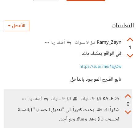
التعليقات
الأفضل
Ramy_Zayn
أضف ردا
قبل 9 سنوات
1
في الواقع يمكنك ذلك:
https://suar.me/1qjOw
تابع الشرح الموجود بالداخل
KALEDS
أضف ردا
قبل 9 سنوات
قبل 9 سنوات
0
شكراً لك فقد بحثت كثيراً في "تعديل الحساب" (بالنسبة
لحسوب io) وهنا وهناك ولم أجد.