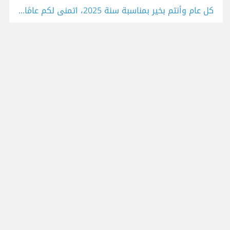
كل عام وأنتم بخير بمناسبة سنة 2025، اتمنى لكم عامًا مليئًا بالإنجازات، والتقدم , والنجاح والثراء والقوة و الامان .