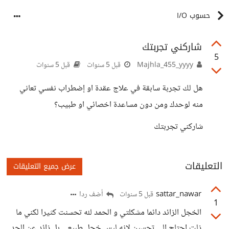
حسوب I/O
شاركني تجربتك
5
Majhla_455_yyyy
قبل 5 سنوات
قبل 5 سنوات
هل لك تجربة سابقة في علاج عقدة او إضطراب نفسي تعاني
منه لوحدك ومن دون مساعدة اخصائي او طبيب؟
شاركني تجربتك
التعليقات
عرض جميع التعليقات
sattar_nawar
أضف ردا
قبل 5 سنوات
1
الخجل الزائد دائما مشكلتي و الحمد لله تحسنت كثيرا لكني ما
زلت احتاج الى تحسين لانه ليس خجل طبيعي بل زائد عن الحد