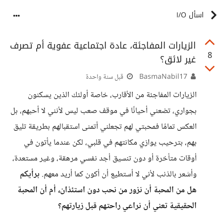
اسأل I/O
الزيارات المفاجئة، عادة اجتماعية عفوية أم تصرف
8
غير لائق؟
BasmaNabil17
قبل سنة واحدة
الزيارات المفاجئة من الأقارب، خاصة أولئك الذين يسكنون
بجواري، تضعني أحيانًا في موقف صعب ليس لأنني لا أحبهم، بل
العكس تمامًا فمحبتي لهم تجعلني أتمنى استقبالهم بطريقة تليق
بهم، بترحيب يوازي مكانتهم في قلبي، لكن عندما يأتون في
أوقات متأخرة أو دون تنسيق أجد نفسي مرهقة، وغير مستعدة،
وأشعر بالذنب لأني لا أستطيع أن أكون كما أريد معهم.
برأيكم
هل من المحبة أن نزور من نحب دون استئذان، أم أن المحبة
الحقيقية تعني أن نراعي راحتهم قبل زيارتهم؟