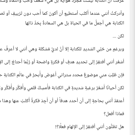
عرفتُ أنَّ الكتابةَ ليست مُجرَّدَ هواية بل هي« شغفٌ وحُبٌّ وانتماءٌ وسكينةٌ» ت
وأدركتُ أنني عندما أَكتُب أستطيع أن أكونَ كما أُحب دون تَزييفٍ أو تَصنُّع وأ
الكتابة هي أجملُ ما في الحياة بل هي السعادةُ بِحَدِّ ذاتِها
لكن ...
وبرغمِ من حُبِّي الشديدِ للكتابة إلا أنَّ لديَّ مُشكلة وهي أنني لا أعرِفُ
أشعُر أنني أفتقِرُ إلى تحديدِ هدفٍ أو فكرةٍ واضحة أو رُبَّما أحتاجُ إلى الإ
فإن طُلِبَ مني موضوعٌ محدد ستراني أَغوصُ وأُبحرُ في عالَم الكتابةِ حت
لكن أحيانًا أَشعُرُ برغبةٍ شديدةٍ في الكتابة فأُمسِكُ قلمي وأُفكِّر وأُفكِّر و
أعتقدُ أنني بحاجةٍ إلى أن أحدد هدفاً أو أن أَجِدَ فكرةً أَكتُبُ عنها وهذا ما ل
فماذا أفعل؟
هل تظنُّون أنني أفتقِرُ إلى الإلهامِ فعلًا؟!