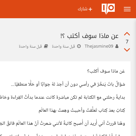
شارك
عن ماذا سوف أكتب ؟!
7
Thejasmine09
قبل سنة واحدة
قبل سنة واحدة
عَن ماذا سوف أَكتُب؟
سُؤالٌ باتَ يَنخُرُ في رأسي دون أن أجدَ لهُ جوابًا أو حَلًّا منطقيًّا...
بدايةُ رحلتي مع الكتابة لم تكن مباشرة كانت عندما بدأتُ القِراءة وخاصَّة الكُتُب
كِتابٌ بعدَ كِتاب تَعلَّقتُ وأحببتُ وهِمتُ بهذا العالَم
وهُنا قررتُ أني أُريد أن أُصبح كاتبةً لأنني شعرتُ أنَّ هذا العالَمَ فائقُ