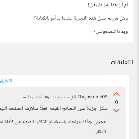
أم أنَّ هذا أمرٌ طبيعيٌّ؟
وهل مررتم بمثلِ هذه التجربةِ عندما بدأتم بالكتابة؟
وبماذا تنصحونني؟
التعليقات
التعليق
Thejasmine09
أضف ردا
قبل سنة واحدة
0
شكرًا جزيلاً على النصائح القيمة! فعلاً متلازمة الصفحة ال
أعجبني جدًا اقتراحك باستخدام الذكاء الاصطناعي كأداة تمه
الأفكار