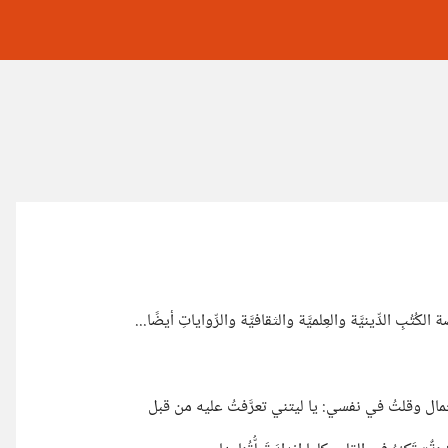
ِ الدِّينيَّة والعِلميَّة والثقافيَّة والرِّواياتِ أيضًا...
 الجَمال وقلتُ في نفسي: يا ليتني تعرَّفتُ عليه من قبل