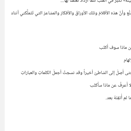
َكبُرُ في القلب كلما ازدادَ تَعلُّقُنا بها...
نَّ هذه الأقلامَ وتلك الأوراقَ والأفكارَ والمشاعرَ التي تَتَملَّكني أثناءَ
 عن ماذا سوف أَكتُب
لهام
ى أَصِلَ إلى الشاطئ أخيراً وقد نسجتُ أجملَ الكلماتِ والعباراتِ
لا أَعرِفُ عن ماذا سأَكتُب
م أُتقِنْهُ بعد.