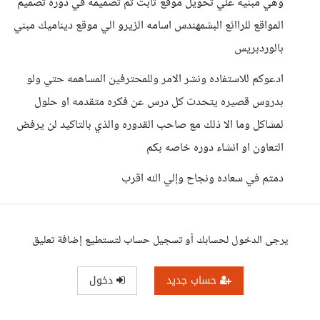
وهي مبنيه علي تحويل موقع ثابت تم تصميمه في دوره تصميم
المواقع للراائع البشمهندس اسامه الزيرو الي موقع ديناميك مبني
بالوردبريس
ادعوكم للاستفاده ونشر الامر وللمحترفين المساهمه حتي ولو
بدروس قصيره يتحدث كل درس عن فكره متقدمه او حلول
لمشاكل وما الا ذلك مع صاحب القدوره والذي بالتاكيد لن يرفض
التعاون او انشاء دوره خاصه بكم
دمتم في سعاده ونجاح وإلي الله اقرب
يرجى الدخول لحسابك أو تسجيل حساب لتستطيع إضافة تعليق
حساب جديد
دخول