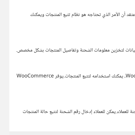
بالطبع بناء ذلك الموقع من خلال wordpress وأعتقد أن الأمر الذي تحتاجه هو نظام تتبع المنتجات ويمكنك
بيانات لتخزين معلومات الشحنة وتفاصيل المنتجات بشكل مخصص.
إذا كنت تستخدم نظام المتجر الإلكتروني WooCommerce، يمكنك استخدامه لتتبع المنتجات.يوفر WooCommerce
للعملاء.يمكن للعملاء إدخال رقم الشحنة لتتبع حالة المنتجات