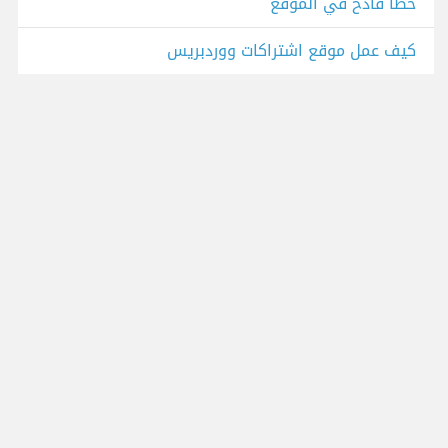
خطا فادح في الموقع
كيف عمل موقع اشتراكات ووردبريس