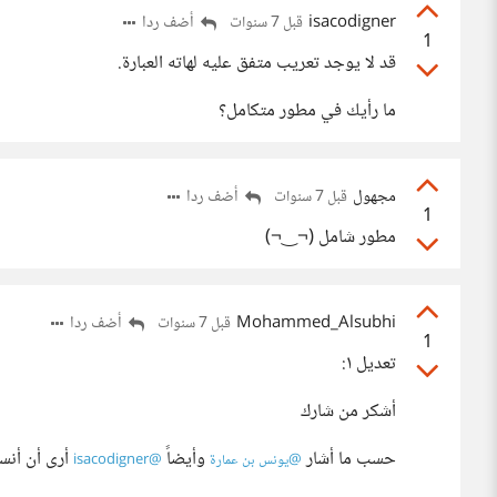
isacodigner
أضف ردا
قبل 7 سنوات
1
قد لا يوجد تعريب متفق عليه لهاته العبارة.
ما رأيك في مطور متكامل؟
مجهول
أضف ردا
قبل 7 سنوات
1
مطور شامل (¬‿¬)
Mohammed_Alsubhi
أضف ردا
قبل 7 سنوات
1
تعديل ١:
أشكر من شارك
حسب ما أشار
‍ وأيضاً
‍ أرى أن أ
@يونس بن عمارة
@isacodigner