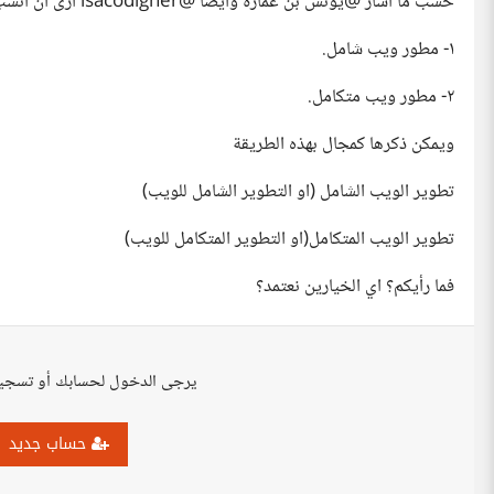
حسب ما أشار @يونس بن عمارة‍ وأيضاً @isacodigner‍ أرى أن أنسب ترجمتين تقابل المعنى وتحفظ حقه ووصفه
١- مطور ويب شامل.
٢- مطور ويب متكامل.
ويمكن ذكرها كمجال بهذه الطريقة
تطوير الويب الشامل (او التطوير الشامل للويب)
تطوير الويب المتكامل(او التطوير المتكامل للويب)
فما رأيكم؟ اي الخيارين نعتمد؟
يرجى الدخول لحسابك أو تسجي
حساب جديد