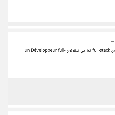
أظن أن الترجمة تذهب المعنى لذا حتى في الفرنسية يستعملون full-stack كما هي فيقولون un Développeur full-