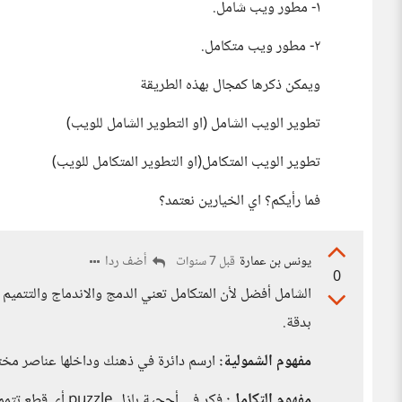
١- مطور ويب شامل.
٢- مطور ويب متكامل.
ويمكن ذكرها كمجال بهذه الطريقة
تطوير الويب الشامل (او التطوير الشامل للويب)
تطوير الويب المتكامل(او التطوير المتكامل للويب)
فما رأيكم؟ اي الخيارين نعتمد؟
يونس بن عمارة
أضف ردا
قبل 7 سنوات
0
بدقة.
مفهوم الشمولية:
ارسم دائرة في ذهنك وداخلها عناصر مخت
مفهوم التكامل:
فكر في أحجية بازل puzzle أي قطع تتمم بعضها الآخر أو صرح مبني بقطع الليغو. هذا معنى التكامل.