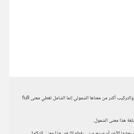
الشامل أفضل لأن المتكامل تعني الدمج والاندماج والتتميم والتركيب أكثر من معناها الشمولي إنما الشامل تغطي معنى full
لفة هذا معنى الشمول.