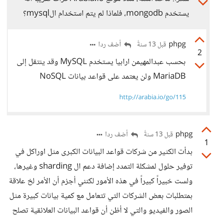
يستخدم mongodb، فلماذا لم يتم استخدام الmysql؟
phpg
أضف ردا
قبل 13 سنةً
2
بحسب عبدالمهيمن ارابيا يستخدم MySQL وقد ينتقل إلى
MariaDB ولن يعتمد على قواعد بيانات NoSQL
http://arabia.io/go/115
phpg
أضف ردا
قبل 13 سنةً
1
بدأت الكثير من شركات قواعد البيانات الكبرى مثل اوراكل في
توفير حلول لمشكلة التمدد إضافة دعم ال sharding وغيرها،
ولست خبيراً كبيراً في هذه الأمور لكنني أجزم أن الأمر لخ علاقة
بمتطلبات بعض الشركات التي تتعامل مع كمية بيانات كبيرة مثل
الصور والفيديو والتي لا أظن أن قواعد البيانات العلائقية تصلح