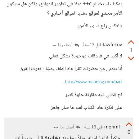
يمكنك استخدام c++ مثلا في تطوير المواقع، ولكن هل سيكون
الأمر مجدي لموقع مشابه لموقع أخباري ؟
بالعكس راح تسوء الأمور
tawfekov
أضف ردا
قبل 13 سنةً
1
لا أكيد في فروقات موجودة بشكل فعلي
أنا بتمنى من حضرتك تقرأ هاد الملف ,مشان تعرف الفرق
http://www.manning.com/part...
لح تلاقي فيه مقارنة حلوة كتير
على فكرة هاد الكتاب لسه ما صار جاهز
mohmf
أضف ردا
قبل 13 سنةً
0
شكراً. لناخذ امثله، مثلاً موقع Arabia.io قرأت تقريباً انه