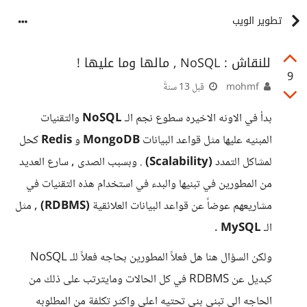
تطوير الويب
للنقاش : NoSQL , مالها وما عليها !
9
mohmf
قبل 13 سنةً
بدأ في الاونه الاخيره سطوع نجم الـ
NoSQL
والتقنيات
المبنيه عليها مثل قواعد البيانات
MongoDB
و
Redis
كحل
لمشاكل التمدد
(Scalability)
. وبسبب الصدى , سارع العديد
من المطورين في تبنيها والبدء في استخدام هذه التقنيات في
مشاريعهم عوضاً عن قواعد البيانات العلائقية
(RDBMS)
, مثل
الـ
MySQL
.
ولكن السؤال هنا هل فعلاً المطورين بحاجه فعلاً للـ NoSQL
كبديل عن RDBMS في كل الحالات ومايترتب على ذلك من
الحاجه الى تبني بنى تحتيه اعلى واكثر تكلفة من المطلوبه