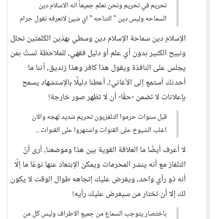
تحريم في تحريم ونحن نعلم جميعاً انه الاسلام دين
السماحه وليس دين " التناحه " اي شيئ لانعرفه نقول حرام
الإسلام دين سماحة الإسلام دين وسطي بهذين الكلمتين نحلل
ونبيح الكثير بدون أي علم أو دليل فقهي، للملاحظة لستُ بمن
يجلس على النافذة ويقول هذا كافر وهذا زنديق، أثنا ما
أحدثك أستمع إلى الأغاني!، أعطنا دليلًا بالإستشهاد يسمح
بإعلانات لا تضمن -حقًا- أن لا تظهر صور خارجة!
قبل سنوات حرموا التلفزيون تحريم شديد لهجه والان
اغلب الشيوخ على القنوات واشتهروا على القنوات ..
لا أعرف أيضًا ما العلاقة القوية بين هذا وموضعنا، أرى أنّ
التلفاز مع أنه ينشر المحرمات ويمكن الإبتعاد عنها نوعًا ما إلّا
أنه ذو رأي واحد، ويفرض عليك إتجاهه طوال الوقت لا يكون
لك إلا أن تختار من سيفرض عليك رأيه!
باختصار يتوجب السماع من جميع الاطراف وليس كل من