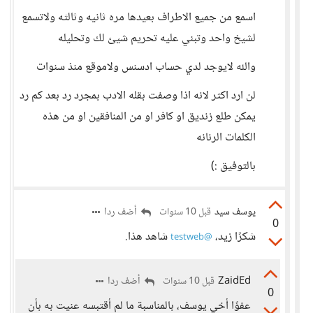
اسمع من جميع الاطراف بعيدها مره ثانيه وثالثه ولاتسمع
لشيخ واحد وتبني عليه تحريم شيئ لك وتحليله
والله لايوجد لدي حساب ادسنس ولاموقع منذ سنوات
لن ارد اكثر لانه اذا وصفت بقله الادب بمجرد رد بعد كم رد
يمكن طلع زنديق او كافر او من المنافقين او من هذه
الكلمات الرنانه
بالتوفيق :)
يوسف سيد
أضف ردا
قبل 10 سنوات
0
شكرًا زيد،
شاهد هذا.
@testweb
ZaidEd
أضف ردا
قبل 10 سنوات
0
عفوًا أخي يوسف، بالمناسبة ما لم أقتبسه عنيت به بأن