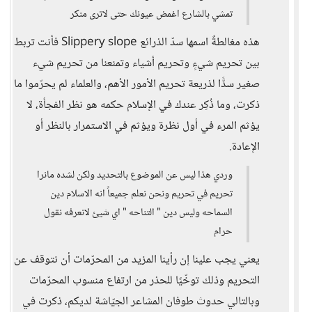
تمشي بالشارع اغمض عيونك حتى لاترى منكر
هذه مغالطةٌ اسمها سدّ الذرائع Slippery slope فأنت تربط
بين تحريم شيءٍ وتحريم أشياء وتمنعنا من تحريم شيء
صغير سدًّا لذريعة تحريم الأمور الأهم، والعلماء لم يحرّموا ما
ذكرت، وما ذُكِر عندك في الإسلام حكمه هو نظر الفجأة، لا
يؤثم المرء في أول نظرة ويؤثم في الاستمرار بالنظر أو
الإعادة.
وردي هذا ليس عن الموضوع بالتحديد ولكن لشده مانرا
تحريم في تحريم ونحن نعلم جميعاً انه الاسلام دين
السماحه وليس دين " التناحه " اي شيئ لانعرفه نقول
حرام
يعني يجب علينا إن رأينا المزيد من المحرّمات أن نتوقف عن
التحريم وذلك توخّيًا للحذر من ارتفاع منسوب المحرّمات
وبالتالي حدوث طوفان المشاعر الجيّاشة لديكم، ذكرت في