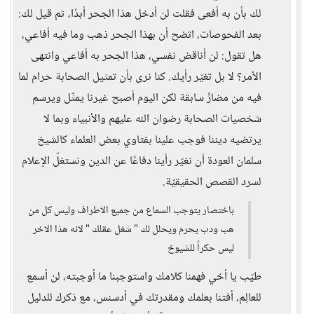
لك بأن به أفعى فقلت لن أدخل هذا الجحر أبدًا، ثم قيل لك:
بعد الفحوصات، اتضح أن بهذا الجحر ذهب وما فيه أفاعي،
هل تقول: لن أناقض نفسي، هذا الجحر به أفاعي وانتهى
الأمر؟ لا بل تغيّر رأيك. كنا نرى بأن تمثيل الصحابة حرام لما
فيه من مضارٍّ سابقة لكن اليوم أصبح غيرنا يمثّل ويرسم
شخصيات الصحابة رضوان الله عليهم والأنبياء وبما لا
يرتضيه ديننا فوجب علينا بفتاوي بعض العلماء كالشيخ
سلمان العودة أن نغيّر رأينا دفاعًا عن الدين ونستغلّ الإعلام
لسرد القصص الحقيقيّة.
باختصار يتوجب السماع من جميع الاطراف وليس كل من
هب ودب يحرم ويحلل لك " شغل عقلك " لانه هذا الاخر
ليس حكراً للشيوخ
طيّب يا أخي فهمنا كلامك واستوجبنا ما أوجبته، لن أسمع
للعالِم، أفتنا بعلمك ومقدرتك في أدسنس، مع ذكرك للدليل