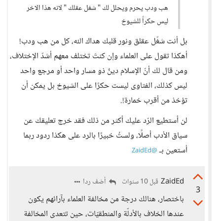
هب ودب يحرم ويحلل لك " شغل عقلك " لانه هذا الاخر
ليس حكراً للشيوخ
بل أنت شغّل عقلق ونور قلبك هداك الله، كل من هب ودب!
أهكذا تقول على العلماء وإن كنتَ تختلف معهم أشدّ الإختلاف،
ومن قال لك أنّ الإسلام دينٌ ذو مسار واحد أو مرجع واحد
ليس كذلك، الفتاوى ليست حكرًا على الشيوخ بل يمكن أن
تؤخذ من أقرب خمارة!.
لن أستطيع الرّد عليك أكثر من ذلك فقد خرج تعليقك عن
سياق الأدب أصلًا، ولستُ خبيرًا بالرد على هكذا ردود ربما
أستعين بـ
@ZaidEd
ZaidEd
أضف ردا
قبل 10 سنوات
3
باختصار، هنالك درجة من مخالفة العلماء بآرائهم يكون
عندها الخلاف بالأدلّة والمنطقيّات، حين تتعدى المخالفة