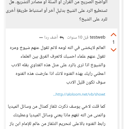
الواضح الصريح من القرآن أو السنّة أو مصادر التشريع، هل
تستطيع الرد على الشيخ بدليلٍ آخر أو استنباط طريقةٍ أخرى
للرد على الشيخ؟
testweb
أضف ردا
قبل 10 سنوات
1
العالم لايخشى في الله لومه لائم تقول عنهم شيوخ ومره
تقول عنهم علماء احسبك لاتعرف الفرق بين العلماء
والشيوخ اذا ترى بالرد على مثل هذه الفتاوي بقله الادب
اعطني رايك بهذه الفتوه لانك اذا عارضت هذه الفتوه
سوف تكون قليل الادب
http://aloloom.net/vb/showt...
كما قلت لاخي يوسف ذكرت تلفاز كمثال من وسائل الميديا
واتمنى من الله تفهم ماذا يعني وسائل الميديا وعطيتك
رابط الفتوه بالاعلى لتحريم التلفاز من عالم للإمام ابن باز