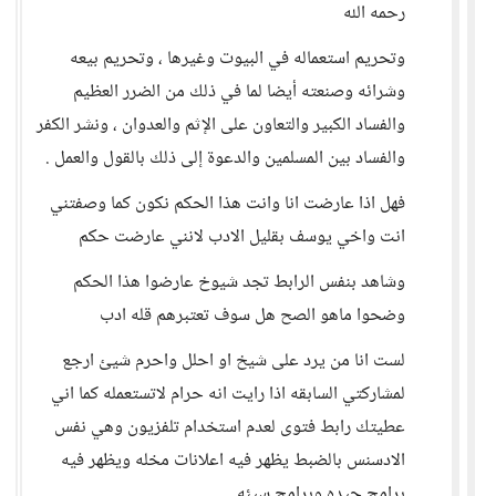
رحمه الله
وتحريم استعماله في البيوت وغيرها ، وتحريم بيعه
وشرائه وصنعته أيضا لما في ذلك من الضرر العظيم
والفساد الكبير والتعاون على الإثم والعدوان ، ونشر الكفر
والفساد بين المسلمين والدعوة إلى ذلك بالقول والعمل .
فهل اذا عارضت انا وانت هذا الحكم نكون كما وصفتني
انت واخي يوسف بقليل الادب لانني عارضت حكم
وشاهد بنفس الرابط تجد شيوخ عارضوا هذا الحكم
وضحوا ماهو الصح هل سوف تعتبرهم قله ادب
لست انا من يرد على شيخ او احلل واحرم شيئ ارجع
لمشاركتي السابقه اذا رايت انه حرام لاتستعمله كما اني
عطيتك رابط فتوى لعدم استخدام تلفزيون وهي نفس
الادسنس بالضبط يظهر فيه اعلانات مخله ويظهر فيه
برامج جيده وبرامج سيئه