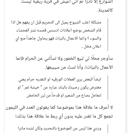
الشوارع إلا نادرًا ثم أني أعيش في قرية ريفية ليست
كالمدينة.
مشكلة اغلب الشيوخ يميل الى التحريم قبل ان يفهم هل اذا
قام الشخص بوضع اعلانات ادسنس قصده نشر الفحشاء
والسوء ؟ وانما الاعمال بالنيات فهو يحاول جاهداً منع اي
اعلان مخل ..
سأوجر محلًا لي لبيع الخمور ولا تسألني عن الحرام فإنما
الأعمال بالنيات!، وأنا لستُ من سيبيعها.
ايضاً البعض يرى العملات الورقيه او النقديه حرام يعني
مفترض يكون رصيدك بالبنك عباره عن " خيشة تمر " او
تتعامل بصاع من الشعير او قدحاً من لبن الحامض
لا أعرف ما علاقة هذا بموضوعنا كما يقولون العدد في الليمون
تجمع كل ما تقدر عليه بدون أي ربط ما علاقة هذا بذلك!
وردي هذا ليس عن الموضوع بالتحديد ولكن لشده مانرا