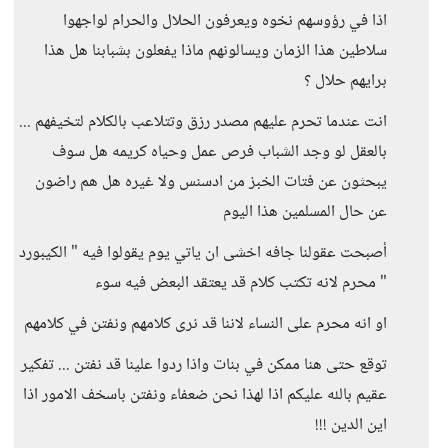
اذا في رؤوسهم نخوه ويعرفون الحلال والحرام لواجهوا
سلاطين هذا الزمان ويسالونهم ماذا يفعلون بشبابنا هل هذا
برايهم حلال ؟
انت عندما تحرم عليهم مصدر رزق وتتلاعب بالكلام لتخيفهم ...
بالعقل لو وجد الشباب فرص عمل وحياه كريمه هل سوف
يبحثون عن فتات الخبز من ادسنس ولا غيره هل هم راضون
عن حال المسلمين هذا اليوم
أصبحت عقولنا جافه اخشى ان ياتي يوم يقولوا فيه " الكيبورد
" محرم لانه تكتب كلام قد يعتقد البعض فيه سوء
او انه محرم على النساء لاننا قد نرى كلامهم ونفتن في كلامهم
توقع حتى هنا ممكن في بنات واذا ردوا علينا قد نفتن ... تفكير
عقيم بالله عليكم اذا لهذا نحن ضعفاء ونفتن باسخف الامور اذا
اين الدين !!!