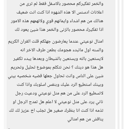
والخمر تفكيركم محصور بالاسفل فقط لم ترى من
اعلانات ادسنس الا هذه الشهوه اذا كنت انت ضعيف
هنالك من هم اشداء وايمانهم قوي ولاتهمهم هذه الامور
اذا تفكيرك محصور بالزنى والخمر هذا شيئ يعود لك
امثال نوعيتي عندما يعارضون جهلكم قلت القران الكريم
والسنه اول ماتبدء هجومك بطعن طرف الاخر انه
لايستعين بالله ويستعين بالشيطان وبعدها يبدء تكفير
هل هذا هو دينك ؟ نحن نتكلم بموضوع تحليل وتحريم
شيئ على الناس وانت تحاول جعلها قضيه شخصيه بيني
وبينك استطيع الرد عليك وبنفس اسلوبك واذا كنت
لاتسطيع الرد على من هم مثل نوعيتي ودعيت رجل
ثاني يرد على مثل نوعيتي لا اعلم هل تمدح الرجل او
تذمه اذا كنت انا بنظرك صغير هل تجلب اخ عزيز لك لك
يناقش من هم امثالي