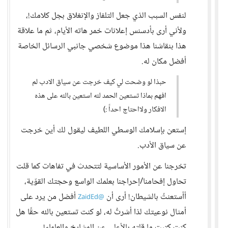
لنفس السبب الذي جعل التلفاز والإنغلاق بجل كلامك!،
ولأني أرى بأدسنس إعلانات خمر هاته الأيام، ثم ما علاقة
هذا بنقاشنا هذا موضوع شخصي جانبي الرسائل الخاصة
أفضل مكان له.
حبذا لو وضحت لي كيف خرجت عن سياق الادب لم
افهم بماذا تستعين الحمد لله استعين بالله على هذه
الافكار ولااحتاج احداً :)
إستعن بإسلامك الوسطي اللطيف ليقول لك أين خرجت
عن سياق الأدب.
تخرجنا عن الأمور الأساسية لتتحدث في تفاهات كما قلت
تحاول إفحامنا/إحراجنا بعلمك الواسع وحجتك القوّية،
أأستعنتُ بالشيطان! أرى أن
أفضل من يرد على
@ZaidEd
أمثال نوعيتك لذا أشرتُ له، لو كنت تستعين بالله حقًا هل
كنت كتبت ما قلته بالأعلى عن المشايخ والعلماء!