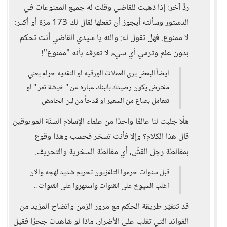
ردٍّ آخر: إذا ذهبت للقاضي وقلت له جميع الممنوعات في
الدستور وسألته أيجوز أن تفعلها لقال لك 173 مرّة أو أكثر:
لا ممنوع. فهل تقول له: والله يا سيدي القاضي أنت تحكم
بدون علم وترمي أي شيء لا تعرفه بأنه "ممنوع"!
ايضاً البعض يرى العملات الورقيه او النقديه حرام يعني
مفترض يكون رصيدك بالبنك عباره عن " خيشة تمر " او
تتعامل بصاع من الشعير او قدحاً من لبن الحامض
هلّا جلبت لنا عالمًا واحدًا من علماء الإسلام السنّة الموثوقين
قال هذا الكلام؟ وإلا فأنت تسخر فحسب وهذا وقوع
بمغالطة رجل القشّ، أي مغالطة السخرية والتحريف.
قبل سنوات حرموا التلفزيون تحريم شديد لهجه والان
اغلب الشيوخ على القنوات واشتهروا على القنوات ..
قد تتغيّر طريقة الحكم مع مرور الزمن واتضاح المزيد من
الفوائد التي تغلب على الأضرار، ماذا لو شاهدت جحرًا فقيل