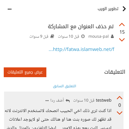
تطوير الويب
تم حذف العنوان مع المشاركة
15
mousa-pal
قبل 10 سنوات
قبل 9 سنوات
http://fatwa.islamweb.net/f...
التعليقات
عرض جميع التعليقات
التعليق السابق
testweb
أضف ردا
قبل 10 سنوات
0
اذا كنت ترى ذلك اخي الحبيب انصحك لاتستخدم الانترنت لانه
قد تظهر لك صوره بنت هنا او هنالك حتى لو لايوجد اعلانات
ادسنس النت يعج بهذه الامور ... ايضا التلفزيون بالمنزل والدش