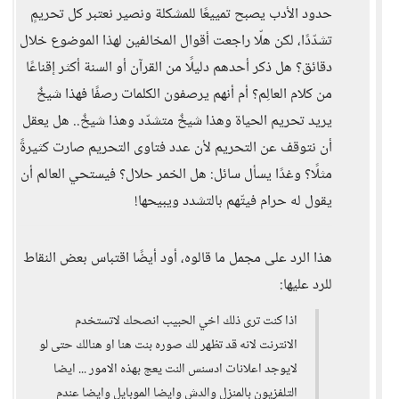
حدود الأدب يصبح تمييعًا للمشكلة ونصير نعتبر كل تحريمٍ
تشدّدًا، لكن هلّا راجعت أقوال المخالفين لهذا الموضوع خلال
دقائق؟ هل ذكر أحدهم دليلًا من القرآن أو السنة أكثر إقناعًا
من كلام العالِم؟ أم أنهم يرصفون الكلمات رصفًا فهذا شيخٌ
يريد تحريم الحياة وهذا شيخٌ متشدّد وهذا شيخٌ.. هل يعقل
أن نتوقف عن التحريم لأن عدد فتاوى التحريم صارت كثيرةً
مثلًا؟ وغدًا يسأل سائل: هل الخمر حلال؟ فيستحي العالم أن
يقول له حرام فيتّهم بالتشدد ويبيحها!
هذا الرد على مجمل ما قالوه، أود أيضًا اقتباس بعض النقاط
للرد عليها:
اذا كنت ترى ذلك اخي الحبيب انصحك لاتستخدم
الانترنت لانه قد تظهر لك صوره بنت هنا او هنالك حتى لو
لايوجد اعلانات ادسنس النت يعج بهذه الامور ... ايضا
التلفزيون بالمنزل والدش وايضا الموبايل وايضا عندم