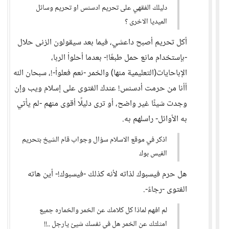
دليلك الفقهي على تحريم ادسنس او تحريم وسائل
الميديا الاخرى ؟
أكل تحريم أصبح داعشي، فيما بعد سيقولون الزنى حلال
-بإستخدام مانع حمل طبعًا!- بعدما أحلواْ الربا،
الإباحايات(التعليمية منها) والخمر -نعم فعلواْ-!، سبحان الله
أأنا من حرمت أدسنس! عندك الفتوى على إسلام ويب وإن
وجدت شيئًا غير واضح، أو ترى دليلًا أقوى منهم -لم يأتي
به الأوائل- راسلهم به.
اذكر في موقع الاسلام سؤال وجواب قام الشيخ بتحريم
الفيس بوك
هل حرم فيسبوك لذاته لأنه كذلك -فيسبوك!- أين هاته
الفتوى -رجاءً-.
لم افهم لماذا كل كلامك عن الخمر والخماره جميع
امثلتك عن الخمر هل في نفسك شيئ يارجل ..!!