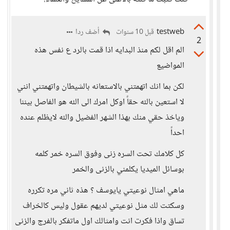
testweb
أضف ردا
قبل 10 سنوات
2
الم اقل لكم منذ البدايه اذا قمت بالرد ع نفس هذه
المواضيع
لكن بما انك اتهمتني بالاستعانه بالشيطان واتهمتني انني
لا استعين بالله حقاً اوكل امرك الى الله هو الفاصل بيننا
وياخذ حقي منك بهذا الشهر الفضيل والله لايظلم عنده
احداً
كل كلامك تحت السره زنى وفوق السره خمر كلمه
بوسائل الميديا يكلمني بالزنى والخمر
ماهي امثال نوعيتي يايوسف ؟ هذه ثاني مره تكرره
وسكتت لك مثل نوعيتي لديهم عقول وليس كالخراف
تساق واذا فكرت انت وامثالك اول ماتفكر بالفرج والزنى