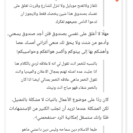
تلفاز ولاتفتح موبايل ولا تنزل للشارع وقررت تغلق على
نفسك بصندوق هذا شيئ يخصك فقط ولايجوز ان
تدعوا الناس جميعهم لفكرك
مهلًا لا أغلق على نفسي بصندوق فلن أجد صندوق يسعني،
وأدعو من شئت ولا يحق لك منعي أتراني أمسك عصا
وأهشكم بها إلى بيتوكم وأكسر هواتفكم وحواسيبكم!
بالنسبه للخمر انت تقول لي انه لاعلاقه لردي بالكلام هنا
انا جلبت عده امثله تهتم بمجال الاعلان والميديا وانت
تقول الخمر ماهي علاقه الخمر بمثالي ايضا اذا كان
بالخمر شفاء فهو مباح انت ونيتك
كان ردًا على موضوع الأعمال بالنيات لا مشكلة بالتمثيل،
لكن المشكلة عندما تريد أن تجلب الكثير من الإستشهادات
ظنًا بإنك ستسقل إمكانية الرد -ستفحمني!-.
طبعا الاسلام دين سماحه وليس دين داعشي ماهو