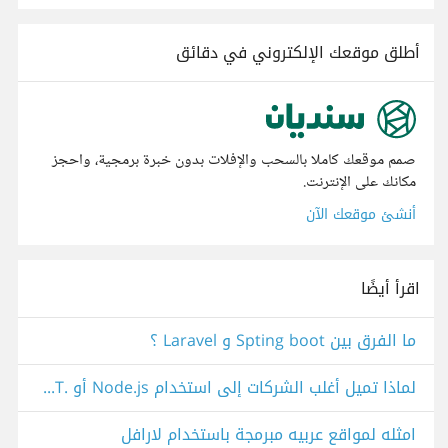
أطلق موقعك الإلكتروني في دقائق
صمم موقعك كاملا بالسحب والإفلات بدون خبرة برمجية، واحجز
مكانك على الإنترنت.
أنشئ موقعك الآن
اقرأ أيضًا
ما الفرق بين Spting boot و Laravel ؟
لماذا تميل أغلب الشركات إلى استخدام Node.js أو .NET في أنظمتها بدلًا من Laravel ؟
امثله لمواقع عربيه مبرمجة باستخدام لارافل