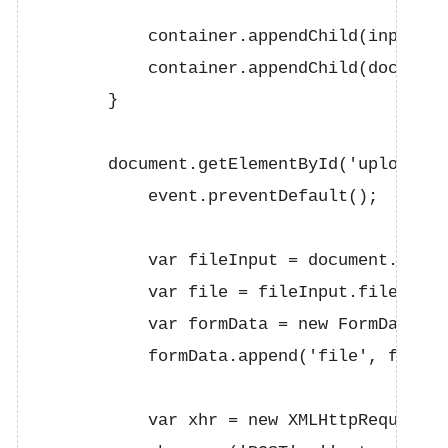
            container.appendChild(inputFie
container.appendChild(doc')); // إضافة سطر جديد بعد الحقل
        }

        document.getElementById('upload-fo
            event.preventDefault();

            var fileInput = document.getEl
            var file = fileInput.files[0];

            var formData = new FormData();

            formData.append('file', file);

            var xhr = new XMLHttpRequest()