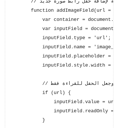
        // دالة لإضافة حقل رابط صورة جديد

        function addImageField(url = '') {

            var container = document.getEl
            var inputField = document.crea
            inputField.type = 'url';

            inputField.name = 'image_urls[
            inputField.placeholder = 'رابط صورة (اختياري)';

            inputField.style.width = '100%
            // إذا كان الرابط موجودًا، قم بضبط القيمة وجعل الحقل للقراءة فقط

            if (url) {

                inputField.value = url;

                inputField.readOnly = true
            }
