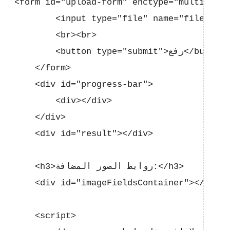
<form id="upload-form" enctype="multipart/
        <input type="file" name="file" id=
        <br><br>

        <button type="submit">رفع</button>

    </form>

    <div id="progress-bar">

        <div></div>

    </div>

    <div id="result"></div>

    <h3>روابط الصور المضافة:</h3>

    <div id="imageFieldsContainer"></div>

    <script>
