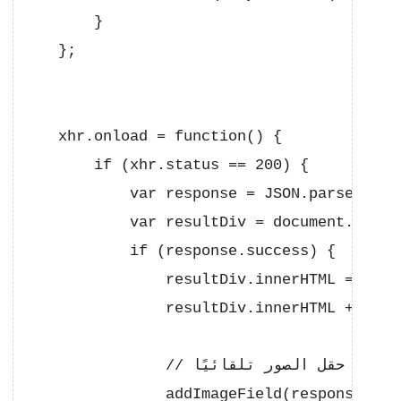
        }

    };

    xhr.onload = function() {

        if (xhr.status == 200) {

            var response = JSON.parse(xhr.r
            var resultDiv = document.getEl
            if (response.success) {

                resultDiv.innerHTML = `<p>تم رفع الملف بنجاح. يمكنك الوصول إليه عبر الرابط التالي:</p>`;

                resultDiv.innerHTML += `<a
                // إضافة الرابط إلى حقل الصور تلقائيًا

                addImageField(response.url)