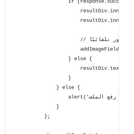
                    if (response.success) 
      resultDiv.innerHTML = `<p>تم رفع الملف بنجاح. يمكنك الوصول إليه عبر الرابط التالي:</p>`;
                        resultDiv.innerHTM
                        // إضافة الرابط إلى حقل الصور تلقائيًا

                        addImageField(resp
                    } else {

              resultDiv.textContent = 'حدث خطأ أثناء رفع الملف.';
                    }

                } else {

                    alert('حدث خطأ أثناء محاولة رفع الملف.');

                }

            };
