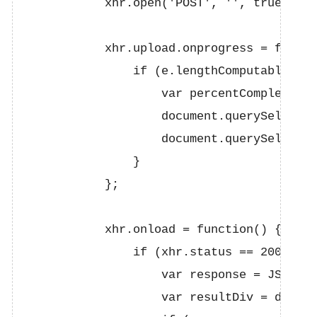
            xhr.open('POST', '', true);

            xhr.upload.onprogress = functi
                if (e.lengthComputable) {

                    var percentComplete = 
                    document.querySelector
                    document.querySelector
                }

            };

            xhr.onload = function() {

                if (xhr.status == 200) {

                    var response = JSON.pa
                    var resultDiv = docume