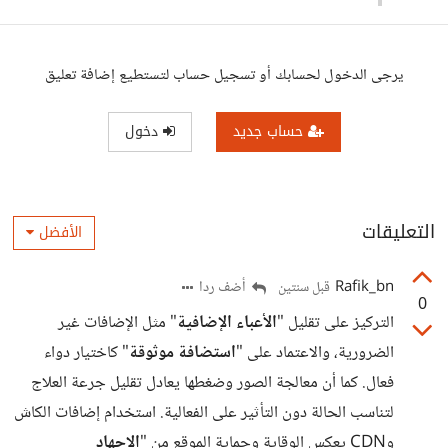
يرجى الدخول لحسابك أو تسجيل حساب لتستطيع إضافة تعليق
حساب جديد
دخول
التعليقات
الأفضل
Rafik_bn
أضف ردا
قبل سنتين
0
التركيز على تقليل "
الأعباء الإضافية
" مثل الإضافات غير
الضرورية، والاعتماد على "
استضافة موثوقة
" كاختيار دواء
فعال. كما أن معالجة الصور وضغطها يعادل تقليل جرعة العلاج
لتناسب الحالة دون التأثير على الفعالية. استخدام إضافات الكاش
وCDN يعكس الوقاية وحماية الموقع من "
الإجهاد