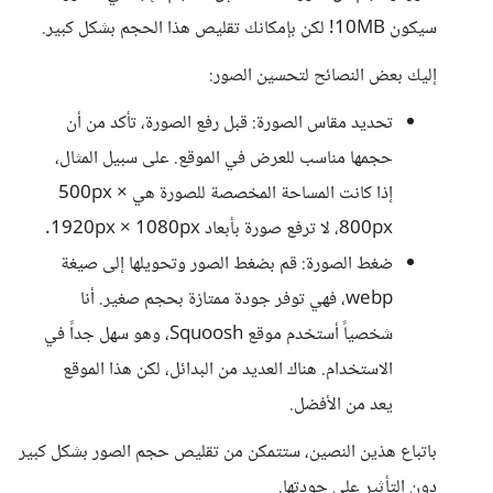
سيكون 10MB! لكن بإمكانك تقليص هذا الحجم بشكل كبير.
إليك بعض النصائح لتحسين الصور:
تحديد مقاس الصورة: قبل رفع الصورة، تأكد من أن
حجمها مناسب للعرض في الموقع. على سبيل المثال،
إذا كانت المساحة المخصصة للصورة هي 500px ×
800px، لا ترفع صورة بأبعاد 1920px × 1080px.
ضغط الصورة: قم بضغط الصور وتحويلها إلى صيغة
webp، فهي توفر جودة ممتازة بحجم صغير. أنا
شخصياً أستخدم موقع Squoosh، وهو سهل جداً في
الاستخدام. هناك العديد من البدائل، لكن هذا الموقع
يعد من الأفضل.
باتباع هذين النصين، ستتمكن من تقليص حجم الصور بشكل كبير
دون التأثير على جودتها.