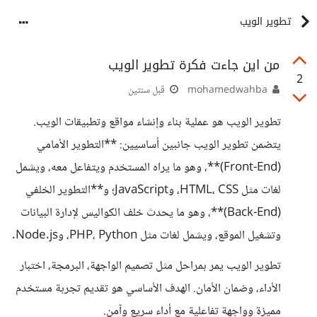
تطوير الويب
من اين جاءت فكرة تطوير الويب
2
mohamedwahba
قبل سنتين
تطوير الويب هو عملية بناء وإنشاء مواقع وتطبيقات الويب.
يتضمن تطوير الويب جانبين أساسيين: **التطوير الأمامي
(Front-End)**، وهو ما يراه المستخدم ويتفاعل معه، ويشمل
لغات مثل HTML، CSS، وJavaScript؛ و**التطوير الخلفي
(Back-End)**، وهو ما يحدث خلف الكواليس لإدارة البيانات
وتشغيل الموقع، ويشمل لغات مثل PHP، Python، وNode.js.
تطوير الويب يمر بمراحل مثل تصميم الواجهة، البرمجة، اختبار
الأداء، وضمان الأمان. الهدف الأساسي هو تقديم تجربة مستخدم
مميزة وواجهة تفاعلية مع أداء سريع وآمن.