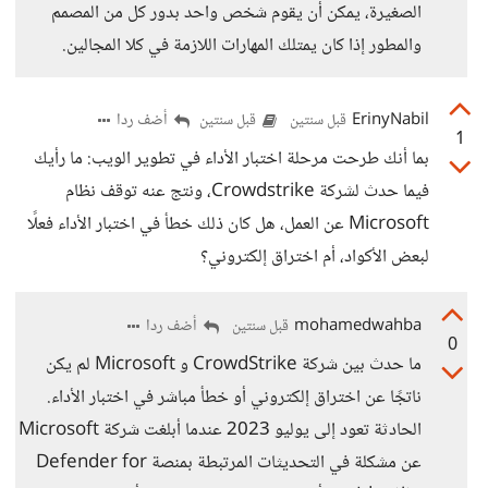
الصغيرة، يمكن أن يقوم شخص واحد بدور كل من المصمم
والمطور إذا كان يمتلك المهارات اللازمة في كلا المجالين.
ErinyNabil
أضف ردا
قبل سنتين
قبل سنتين
1
بما أنك طرحت مرحلة اختبار الأداء في تطوير الويب: ما رأيك
فيما حدث لشركة Crowdstrike، ونتج عنه توقف نظام
Microsoft عن العمل، هل كان ذلك خطأ في اختبار الأداء فعلًا
لبعض الأكواد، أم اختراق إلكتروني؟
mohamedwahba
أضف ردا
قبل سنتين
0
ما حدث بين شركة CrowdStrike و Microsoft لم يكن
ناتجًا عن اختراق إلكتروني أو خطأ مباشر في اختبار الأداء.
الحادثة تعود إلى يوليو 2023 عندما أبلغت شركة Microsoft
عن مشكلة في التحديثات المرتبطة بمنصة Defender for