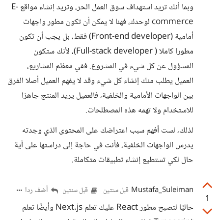
وبما أنك تريد استهداف سوق العمل الحر، وتريد إنشاء مواقع E-
commerce لوحدك، فهنا لا يمكن أن تكون مطور واجهات
أمامية (Front-end developer) فقط، بل يجب أن تكون
مطورا كاملا ( Full-stack developer)، لأنك ستكون
المسؤول عن كل شيء في المشروع. ففي معظم المشاريع،
العميل يطلب منك إنشاء كل شيء وقد لا يفهم العميل أصلا الفرق
بين الواجهات الأمامية والخلفية، فالعميل يريد المنتج جاهزا
للاستخدام ولا تهمه هذه المصطلحات.
لذلك، لست أفهم سبب اعتراضك على المحتوى الذي وجدته
يدرس الواجهات الخلفية، فأنت في حاجة إلى دراستها على أية
حال لكي تستطيع إنشاء تطبيقات متكاملة.
Mustafa_Suleiman
أضف ردا
قبل سنتين
قبل سنتين
1
حاليًا لتصبح مطور React عليك تعلم Next.js وأيضًا تعلم