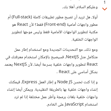
1
وعليكم السلام، أهلا بك،
أولا، هل تريد أن تصبح مطور تطبيقات كاملة (Full-stack) أم
مطور واجهات أمامية (Front-end) فقط؟ لأن React هو
مكتبة لتطوير الواجهات الأمامية فقط وليس موجها لتطوير
الواجهات الخلفية.
ومع ذلك، مع التحديثات الجديدة ومع استخدام إطار عمل
متكامل مثل NextJS، فسيصبح بالإمكان استخدام معرفتك في
React لتطوير واجهات خلفية بسرعة أيضا، لأن NextJS يعتمد
بشكل أساسي على React .
و إذا كنت تحسن Node JS و إطار العمل Express، فيمكنك
إنشاء واجهات خلفية بها بالطريقة التقليدية. ويمكن أيضا إنشاء
واجهات خلفية بلغات برمجة وأطر عمل مختلفة إذا لم ترد
استخدام JavaScript على الخادم.