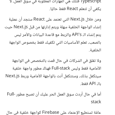
Typescript فتلك هي المهارات المطلوبة في سوق العمل، لا
يكفي أن تتعلم React فقط حاليًا.
ومن خلال Next.js التي تعتمد على React ستجد أن عملية
إنشاء الواجهة الخلفية سهلة ويتم إدارتها من قبل Next.js حيث
يتم إنشاء الـ API's والربط مع قاعدة البيانات والأمر ليس
بالصعب، تعلم الأساسيات التي تكفيك فقط بخصوص الواجهة
الخلفية.
ولا تقلق في الشركات في حال قمت بالتخصص في الواجهة
الأمامية فقط وليس Full-stack فهناك مطور واجهة خلفية
سيتكفل بذلك، وستتكفل أنت بالواجهة الأمامية وربط Next.js
بالـ API فقط.
أما في حال أردت سوق العمل الحر عليك أن تصبح مطور Full-
stack
عامًة تستطيع الإعتماد على Firebase كواجهة خلفية في حال