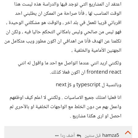
اعتقد ان المشاريع التي توجد فيها والدراسة هذه ليست هذا
الوقت المناسب لها ، فأنا صراحة من الممكن ان يطلبني احد
اقربائي قريبا للعمل في بلد اخر ، والوقت هو مشكلتي الوحيدة ،
فهو ليس من صالحي وليس بامكاني التحكم حاليا فيه ، ولكن ان
تكلمنا عن الهدف فأنا من اهدافي ان اكون مطور ويب متكامل من
الجهتين الأمامية والخلفية ،
ولكنني اريد انني عندما اتواصل مع احد ما واقول له انني
frontend react ان اكون فعلا كذلك.
وبالنسبة ل typescript و next js
انا فعليا امتلك جميع الاساسيات . ولكنني لا اعلم كيف اوظفهم
واعمل بهم من دون الخلط مع الواجهات الخلفية او بالأحرى لم
احصل او ارى هكذا مشاريع .
hamza5
أضف ردا
قبل سنتين