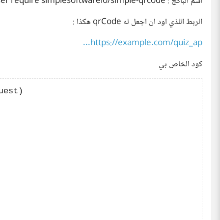
اسم الباكج : composer require simplesoftwareio/simple-qrcode
الربط اللذي اود ان اجعل له qrCode هكذا :
https://example.com/quiz_ap...
كود الخاص بي
est)
