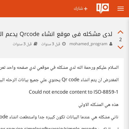
شارك
لدي مشكله في موقع انشاء Qrcode يدعم اللغه العربيه
2
mohamed_program
قبل 3 سنوات
قبل 3 سنوات
السلام عليكم ورحمة الله لدي مشكله في موقعي لدي صفحه واحد تعر
المفترض ان يتم انشاء Qr code يحتوي علي جميع بيانات الرحله البيانات باللغه العربيه لذالك تحدث مشكله
Could not encode content to ISO-8859-1
هذه هي المشكله الاولي
ثاني مشكله هي عندما البيانات تكون كبيره جدا واستطعت انشاء Qr code للاسف يكون معقد جدا ولا يتم قراتها ابدا مهما حاولت