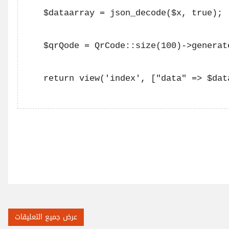
    $dataarray = json_decode($x, true);

    $qrQode = QrCode::size(100)->generat
    return view('index', ["data" => $dat
عرض جميع التعليقات