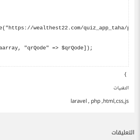
e("https://wealthest22.com/quiz_app_taha/publ
aarray, "qrQode" => $qrQode]);

}
التقنيات
laravel , php ,html,css,js
التعليقات