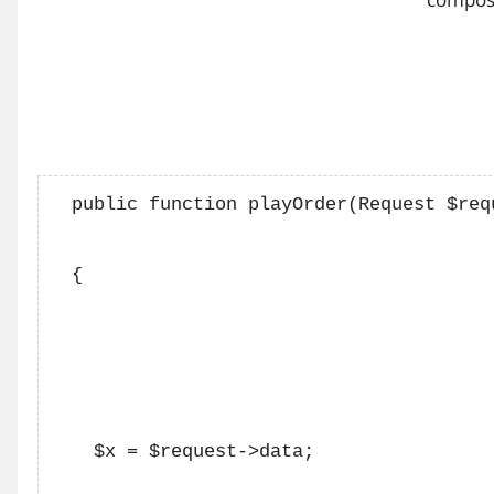
  public function playOrder(Request $requ
  {

    $x = $request->data;
