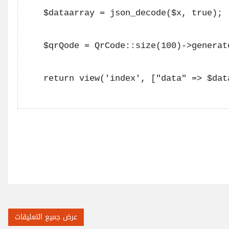
    $dataarray = json_decode($x, true);

    $qrQode = QrCode::size(100)->generat
    return view('index', ["data" => $dat
عرض جميع التعليقات