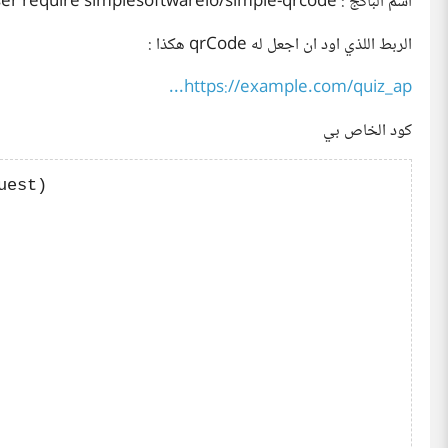
اسم الباكج : composer require simplesoftwareio/simple-qrcode
الربط اللذي اود ان اجعل له qrCode هكذا :
https://example.com/quiz_ap...
كود الخاص بي
est)
