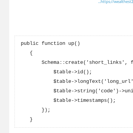
https://wealthest22
 public function up()

    {

        Schema::create('short_links', f
            $table->id();

            $table->longText('long_url'
            $table->string('code')->uni
            $table->timestamps();

        });
