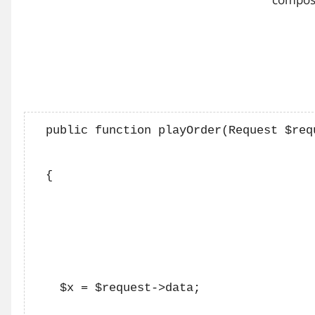
  public function playOrder(Request $requ
  {

    $x = $request->data;
