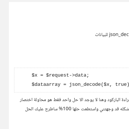
     $x = $request->data;

 قراءة الباركود وهنا لا يوجد الا حل واحد فقط هو محاولة اختصار
هذه الرابط بالبيانات الخاصه به الي رابط بسيط ولان هذه المشكله قد وجهتني واستطعت حلها 100% ساطرح عليك الحل