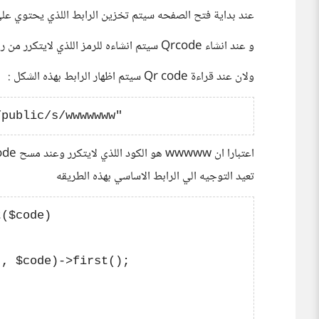
عند بداية فتح الصفحه سيتم تخزين الرابط اللذي يحتوي علي ب
و عند انشاء Qrcode سيتم انشاءه للرمز اللذي لايتكرر من رابط لاخر بلاضافه الي رابط الموقع الاساسي
ولان عند قراءة Qr code سيتم اظهار الرابط بهذه الشكل :
تعيد التوجيه الي الرابط الاساسي بهذه الطريقه
($code)

, $code)->first();
