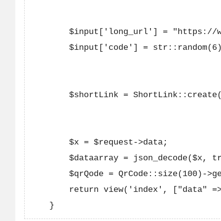
        $input['long_url'] = "https://w
        $input['code'] = str::random(6)
        $shortLink = ShortLink::create(
        $x = $request->data;

        $dataarray = json_decode($x, tr
        $qrQode = QrCode::size(100)->ge
        return view('index', ["data" =>