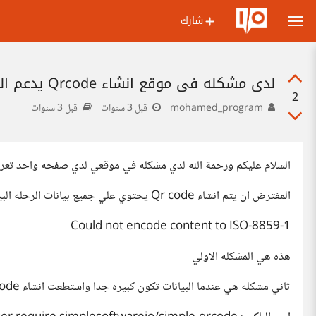
شارك
لدي مشكله في موقع انشاء Qrcode يدعم اللغه العربيه
2
mohamed_program
قبل 3 سنوات
قبل 3 سنوات
السلام عليكم ورحمة الله لدي مشكله في موقعي لدي صفحه واحد تعر
المفترض ان يتم انشاء Qr code يحتوي علي جميع بيانات الرحله البيانات باللغه العربيه لذالك تحدث مشكله
Could not encode content to ISO-8859-1
هذه هي المشكله الاولي
ثاني مشكله هي عندما البيانات تكون كبيره جدا واستطعت انشاء Qr code للاسف يكون معقد جدا ولا يتم قراتها ابدا مهما حاولت