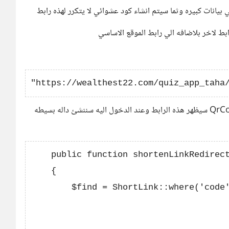
يانات كبيره وثما سيتم انشاء كود عشوائي لا يتكرر لهذه رابط
اعتبارا ان wwwww هو الكود اللذي لايتكرر وعند مسح QrCode سيظهر هذه الرابط وعند الدخول اليه سننشئ داله بسيطه
    public function shortenLinkRedirect
    {

        $find = ShortLink::where('code'