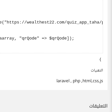
e("https://wealthest22.com/quiz_app_taha/publ
aarray, "qrQode" => $qrQode]);

}
التقنيات
laravel , php ,html,css,js
التعليقات