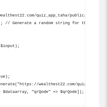
ealthest22.com/quiz_app_taha/public/play/orde
; // Generate a random string for the short c
$input);

ue);

nerate("https://wealthest22.com/quiz_app_taha
 $dataarray, "qrQode" => $qrQode]);
