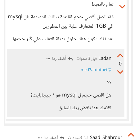
تمام بالضبط
فقد تصل أقصي حجم لقاعدة بيانات المصممة بال mysql
الي 1GB المتعارف علية بين المطورين
بعد ذلك يكون هناك حلول بديلة للتغلب علي كُبر حجمها
Ladan
أضف ردا
قبل 3 سنوات
0
@med7atdotnet
؟؟
هل اقصى حجم ل mysql هو ١ جيجابايت؟
كلامك هما ناقض ردك السابق
Saad_Shahrour
أضف ردا
قبل 3 سنوات