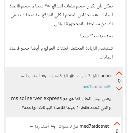
يمكن بأن تكون حجم ملفات الموقع ٣٥٠ ميجا و حجم قاعدة
البيانات ٥٠ ميجا اذن الحجم الكلي للموقع ٤٠٠ ميجا و يتبقي
لك من مساحتك المحجوزة الباقي
٢٠٠٠-٤٠٠=١٦٠٠ ميجا
تستخدم للزيادة المحتملة لملفات الموقع و أيضا حجم قاعدة
البيانات
Ladan
أضف ردا
قبل 3 سنوات
قبل 3 سنوات
0
@med7atdotnet
يعني ليس الحال كما هو مع ms sql server express
والتي تحدد فقط ١٠ جيجا لقاعدة البيانات الواحده؟
med7atdotnet
أضف ردا
قبل 3 سنوات
0