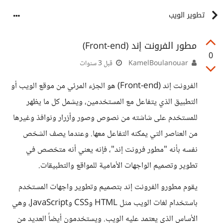
تطوير الويب
مطور الفرونت إند (Front-end)
0
KamelBoulanouar
قبل 3 سنوات
الفرونت إند (Front-end) هو الجزء المرئي من موقع الويب أو
التطبيق الذي يتفاعل مع المستخدمين، ويشمل كل ما يظهر
للمستخدم على شاشته من نصوص وصور وأزرار ونوافذ وغيرها
من العناصر التي يمكنه التفاعل معها. وعندما يصف الشخص
نفسه بأنه "مطور فرونت إند"، فإنه يعني أنه متخصص في
تطوير وتصميم الواجهات الأمامية للمواقع والتطبيقات.
يقوم مطورو الفرونت إند بتصميم وتطوير واجهات المستخدم
باستخدام لغات الويب مثل HTML وCSS وJavaScript، وهي
الأساس الذي يعتمد عليه الويب. ويستخدمون أيضاً العديد من