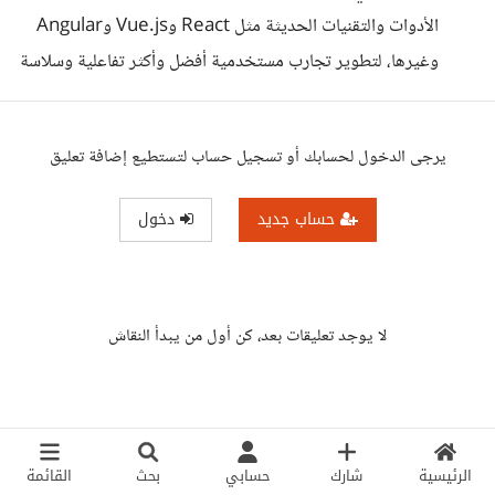
الأدوات والتقنيات الحديثة مثل React وVue.js وAngular
وغيرها، لتطوير تجارب مستخدمية أفضل وأكثر تفاعلية وسلاسة
يرجى الدخول لحسابك أو تسجيل حساب لتستطيع إضافة تعليق
حساب جديد
دخول
لا يوجد تعليقات بعد، كن أول من يبدأ النقاش
الرئيسية
شارك
حسابي
بحث
القائمة