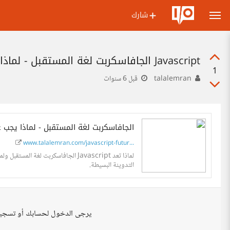
شارك
Javascript الجافاسكربت لغة المستقبل - لماذا يجب عليك تعلمها؟ - مدونة طلال عمران
1
talalemran
قبل 6 سنوات
Javascript الجافاسكربت لغة المستقبل - لماذا
www.talalemran.com/javascript-futur...
لماذا تعد Javascript الجافاسكربت لغ
التدوينة البسيطة.
يرجى الدخول لحسابك أو تسجي