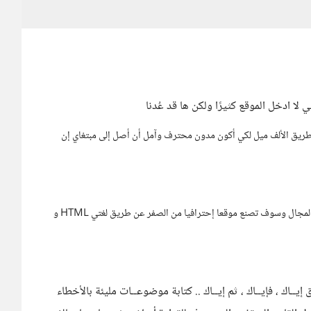
ا ادخل الموقع كثيرًا ولكن ها قد عُدنا
 طريق الألف ميل لكي أكون مدون محترف وآمل أن أصل إلى مبتغاي إن
كما في الدورة أعلاه هذه الدورة موجهة للمبتدئين في هذا المجال وسوف تصنع موقعا إحترافيا من الصفر عن طريق لغتي HTML و
إيــاك ، فإيــاك ، ثم إيــاك .. كتابة موضوعــات مليئة بالأخطاء