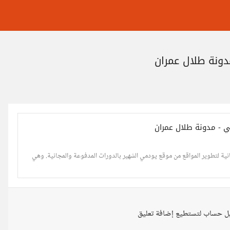
أضع بين أيديكم أفضل 8 دورات مجانية لتطوير المواقع من موقع يودمي الشهير بالدورات المدفوعة والمجانية. وهي
ل حساب لتستطيع إضافة تعليق