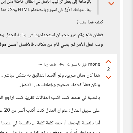
ببناء موقعك الأول في اسبوع باستخدام HTML وCSS هذا أفضل لك بالنسبة لمحركات البحث والسيرش والسيو ...إلخ
كيف هذا منير؟
فعلان
قام
و
تم
غير محببان استخدامهما في بداية الجمل وهي
ومنه فعل الأمر قم يعني قام من مكانه، فالأفضل
أسس موقع
mone
أضف ردا
قبل 6 سنوات
2
هذا كان مثال سريع، ولم أقصد التدقيق به بشكل مباشر ... ال
ولكن فعلاً كلامك صحيح وجُملتك هي الأفضل..
بالنسبة لي عندما كنت اكتب المقالات تقريبًا كنت اراجع المقال 3 أو 5 مرات قبل ن
على سبيل المثال: عنوان المقال كنت أكتب أكثر من 20 عنوان، واختار الأنسب فهو المرحلة الأصعب في هذا كتابة المقال..
أما بالنسبة للوصف أراجعه كلمة كلمة ... بالنسبة لي عن
ببناء موقعك أو أسس موقعك رغم انها صحيحة وفي محلها 100% ... ولكن سوف أجعل