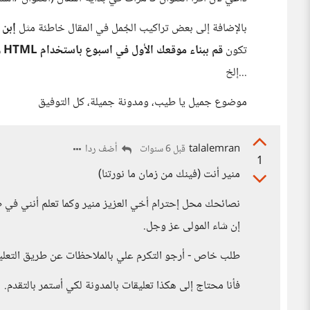
بالإضافة إلى بعض تراكيب الجُمل في المقال خاطئة مثل
إبن م
تكون
قم ببناء موقعك الأول في اسبوع باستخدام HTML وCSS
...إلخ
موضوع جميل يا طيب، ومدونة جميلة، كل التوفيق
talalemran
أضف ردا
قبل 6 سنوات
1
منير أنت (فينك من زمان ما نورتنا)
نصائحك محل إحترام أخي العزيز منير وكما تعلم أنني في
إن شاء المولى عز وجل.
طلب خاص - أرجو التكرم علي بالملاحظات عن طريق التعليق
فأنا محتاج إلى هكذا تعليقات بالمدونة لكي أستمر بالتقدم.