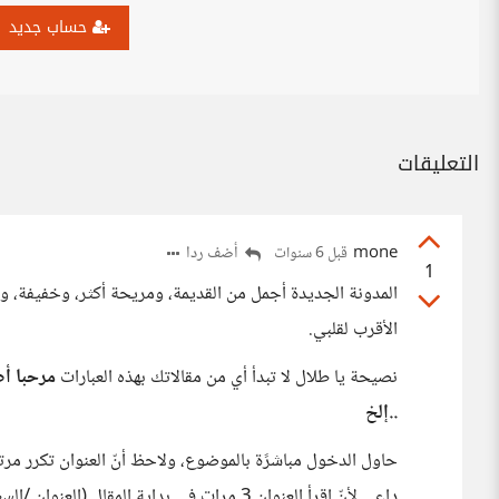
حساب جديد
التعليقات
mone
أضف ردا
قبل 6 سنوات
1
المدونة الجديدة أجمل من القديمة، ومريحة أكثر، وخفيفة، وسر
الأقرب لقلبي.
نصيحة يا طلال لا تبدأ أي من مقالاتك بهذه العبارات
مرحبا أص
..إلخ
حاول الدخول مباشرًة بالموضوع، ولاحظ أنّ العنوان تكرر 
داعي لأنّ اقرأ العنوان 3 مرات في بداية المقال (العنوان /السطر الاول /السطر الثاني)