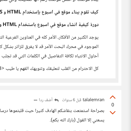
كيف تقوم ببناء موقع في اسبوع بإستخدام HTML و CSS فقط
دورة كيفية انشاء موقع في اسبوع باستخدام HTML و CSS
الموجود في محرك البحث الأمر قد لا يفرق للزائر بشكل ك
أحاول الانتباه لكافة التفاصيل في الكلمات التي قد تجلب ل
كل الاحترام من القلب لتعليقك وتنويهك المُهم يا طيب <3
talalemran
أضف ردا
قبل 6 سنوات
0
بصراحة استمتعت بنقاشكم الهادف كثيرا حيث قلبتموها درسا لل
يسعني إلا القول (بارك الله بكم).