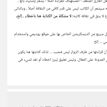
جعل القارئ المثقف - المستهدف للقراءة أصلا - يشعر بإستياء بالغ ،
لأنه سيشعر أن الكاتب ليس على قدر كافي من الثقافة أصلاً ، وبالتالى
 لا يثق في ثقافة كاتبه!
لا مشكلة من الكتابة هنا باخطاء ..إلخ،
شكل سريع من الديسكربشن الخاص بها على موقع يوديمي واستخدام
 ... إلخ
نّ قراءتها من طرف الزوار ليس مُحبب ... لذلك كتابتها هنا يكون
لمدونة على المقال، وليس تعليق يُبرز اخطاء أو نقد لشيء في