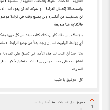
اللغوية .. الاخطاء المليئة بالاخطاء اللغوية ( الساذجة ) ت
وإستحــالة إكمــال القراءة .. والمؤكد انه لن يعود أبداً ؛ 
لن يستفيــد من أفكــاره ولن يضيّع وقته في قراءة موضوع
فالكتابة هنا سريعة
بالإضافة إلى ذلك كان يُمكنك كتابة نبذة عن كل دورة ب
أي روابط افيلييت لك إن وجِد بدلاً من وضع الرابط الاساسي
ولا أحبذ أنّ اكتب لك هذه الأمور في تعليق على المدونة لأ
أفضل صديقي بحسب رأيي ... قد أكتب تعليق شُكر لك في ا
المدونة
كل التوفيق يا طيب
مجهول
أضف ردا
قبل 6 سنوات
1