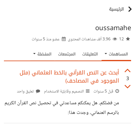
الرئيسية
oussamahe
12
3.96 ألف مشاهدات المحتوى
عضو منذ
5 سنوات
المساهمات
التعليقات
المجتمعات
المفضلة
أبحث عن النص القرآني بالخط العثماني (مثل
3
الموجود في المصاحف)
قبل 5 سنوات
التصميم وقابليّة الاستخدام
تعليق واحد
من فضلكم، هل يمكنكم مساعدتي في تحصيل نص القرآن الكريم
بالرسم العثماني، وجدت هذا:
https://qurancomplex.gov.sa/techquran/dev#haf
s يحتوي على النص القرآني بالخط العثماني و الخط الإملائي مع