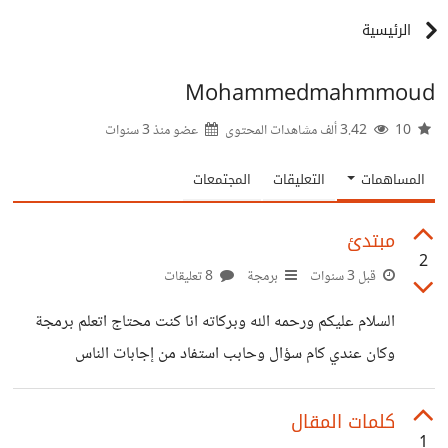
الرئيسية
Mohammedmahmmoud
10
3.42 ألف مشاهدات المحتوى
عضو منذ
3 سنوات
المساهمات
التعليقات
المجتمعات
مبتدئ
2
قبل 3 سنوات
برمجة
8 تعليقات
السلام عليكم ورحمه الله وبركاته انا كنت محتاج اتعلم برمجة
وكان عندي كام سؤال وحابب استفاد من إجابات الناس
المتخصصة. 1- اللغة الإنجليزية ضعيفة. 2- ايه المجالات
المطلوبة في مصر عموما. 3- عادي ابدأ ب html وCSS. 3- بفهم
كلمات المقال
1