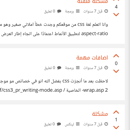
مشكلة ملفتة
4
قبل 7 سنوات
برمجة
0 تعليق
aspect-ratio لتطبيق الأنماط اعتمادًا على اتجاه إطار العرض التصحيح : يمكن أن تستخدم ميزة " orientation "لتطبيق الأنماط اعتمادًا على اتجاه إطار العرض
اضافات مهمة
0
قبل 7 سنوات
برمجة
0 تعليق
wrap.asp 2- الخاصية / writing-mode https://www.w3schools.com/cssref/css3_pr_writing-mode.asp
مشكلة
1
قبل 7 سنوات
لينكس
0 تعليق