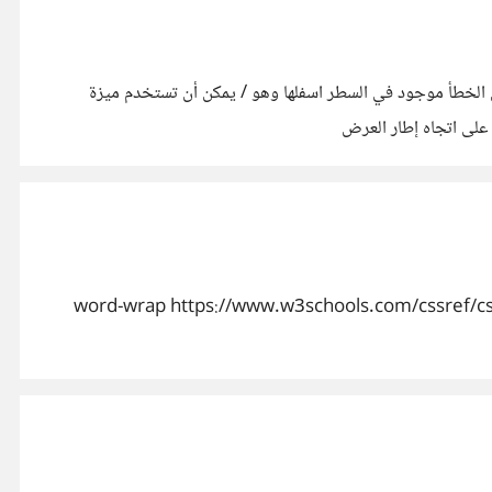
قعكم وجدت خطأ املائي صغير وهو موجود في قسم القواعد في ((@media في ميزة "orientation" حيث ان الخطأ موجود في السطر اسفلها وهو / يمكن أن تستخدم ميزة
انو في خصائص مو موجودة ولاحظت وجودها في موقع (w3s) وهي : 1- الخاصية word-wrap https://www.w3schools.com/cssref/css3_pr_word-