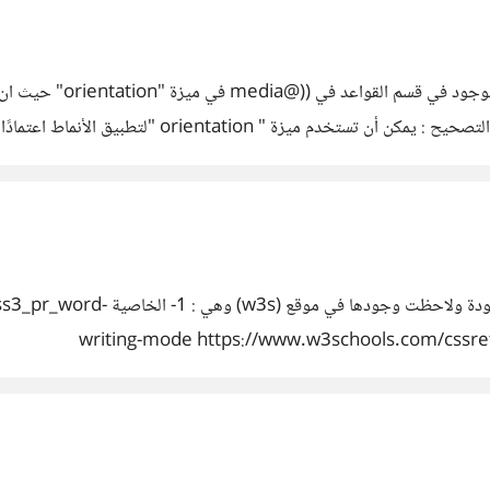
وانا اتعلم لغة css من مو
لاحظت بعد ما أنجزت css بفضل الله 