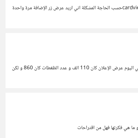
لقد قمت بتصميم layput adapter الهدف منه عرض مجموعة من cardview و ان يكون المستخدم قادرا على ان يحدف او يضيف الcardviewحسب الحاجة المشكلة اني اريد عرض زر الإضافة مرة واحدة
قبل فترة قمت بإنشاء اعلان لتطبيق باستخدام اعلانات قوقل و لكن لم اجني اي نتائج علما بأني جعلت ميزانية الإعلان 60 بمعدل دولارين في اليوم عرض الإعلان كان 110 الف و عدد الظغطات كان 860 و لكن
 ما هي فكرتها فهل من اقتراحات