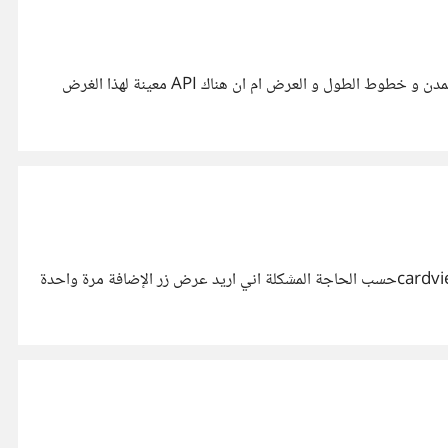
حاليا اعمل على تطبيق خاص بالطقس و اريد ان اعرف هل تستخدم تطبيقات الطقس قاعدة بيانات خاصة بها من اجل الحصول على اسماء المدن و خطوط الطول و العرض ام ان هناك API معينة لهذا الغرض
لقد قمت بتصميم layput adapter الهدف منه عرض مجموعة من cardview و ان يكون المستخدم قادرا على ان يحدف او يضيف الcardviewحسب الحاجة المشكلة اني اريد عرض زر الإضافة مرة واحدة