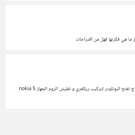
 ما هي فكرتها فهل من اقتراحات
إستفساري هو هل توجد طريقة لتفعيل خيار oem unlocking عن طريق اوامر ال adb او fastboot لأني لا أستطيع الولوج للنظام واحتاج لفتح البوتلودر لتركيب ريكفري و تفليش الروم الجهاز nokia 5